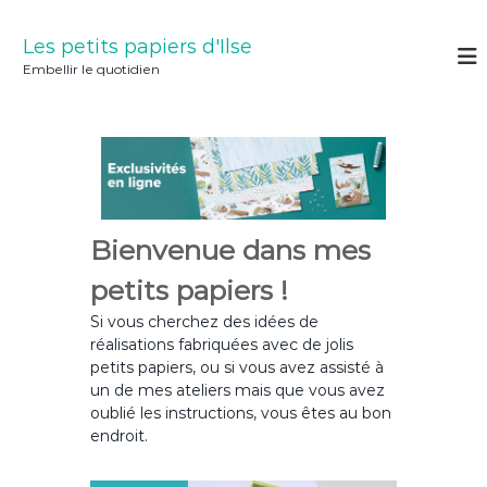
A
l
Les petits papiers d'Ilse
l
Embellir le quotidien
e
r
a
u
c
o
n
t
Bienvenue dans mes
e
petits papiers !
n
u
Si vous cherchez des idées de
réalisations fabriquées avec de jolis
petits papiers, ou si vous avez assisté à
un de mes ateliers mais que vous avez
oublié les instructions, vous êtes au bon
endroit.