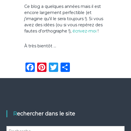
Ce blog a quelques années mais il est
encore largement perfectible (et
j'imagine qu'il le sera toujours !). Si vous
avez des idées (ou si vous repérez des
fautes d'orthographe !),
écrivez-moi
!
À très bientôt ...
F
Pi
T
P
a
n
w
ar
c
te
it
ta
e
re
te
g
b
st
r
er
o
Rechercher dans le site
o
R