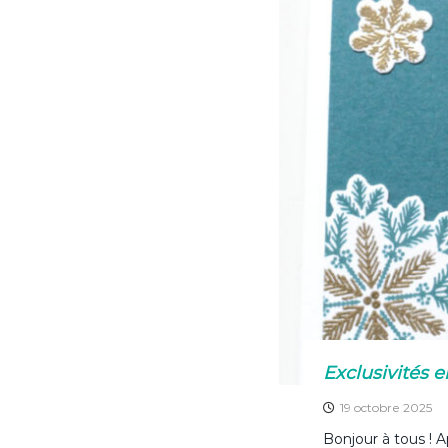
b
st
o
o
k
Exclusivités en
19 octobre 2025
Bonjour à tous ! 