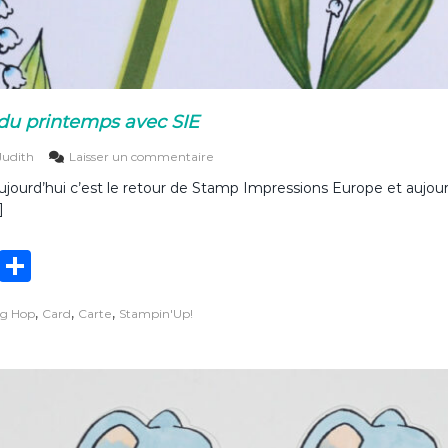
e du printemps avec SIE
s
Judith
Laisser un commentaire
u
Aujourd’hui c’est le retour de Stamp Impressions Europe et aujou
r
]
L
e
t
T
P
i
c
w
ar
t
,
,
,
og Hop
Card
Carte
Stampin'Up!
it
ta
a
c
te
g
t
o
r
er
e
d
u
p