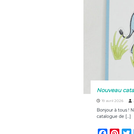
o
k
Nouveau catal
19 avril 2026
Bonjour à tous ! 
catalogue de […]
F
Pi