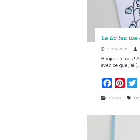
Le tic tac to
19 mai 2026
Bonjour à tous ! 
avec ce que j’ai […
F
Pi
a
n
Cartes
Bl
c
te
e
re
b
st
o