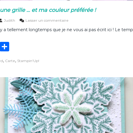
I
une grille … et ma couleur préférée !
E
s
Judith
Laisser un commentaire
u
l y a tellement longtemps que je ne vous ai pas écrit ici ! Le temp
r
S
I
T
P
E
j
w
ar
o
,
,
rd
Carte
Stampin'Up!
it
ta
u
e
te
g
a
v
r
er
e
c
u
n
e
g
r
i
l
l