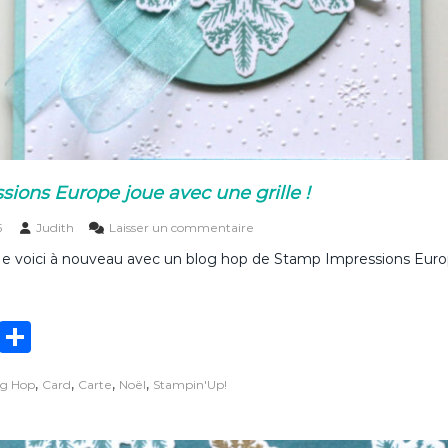
e
…
e
t
m
a
c
o
u
l
ions Europe joue avec une grille !
e
u
s
5
Judith
Laisser un commentaire
r
u
p
Me voici à nouveau avec un blog hop de Stamp Impressions Euro
r
r
S
é
t
f
a
é
T
P
m
r
p
w
ar
é
I
e
,
,
,
,
og Hop
Card
Carte
Noël
Stampin'Up!
it
ta
m
!
p
te
g
r
e