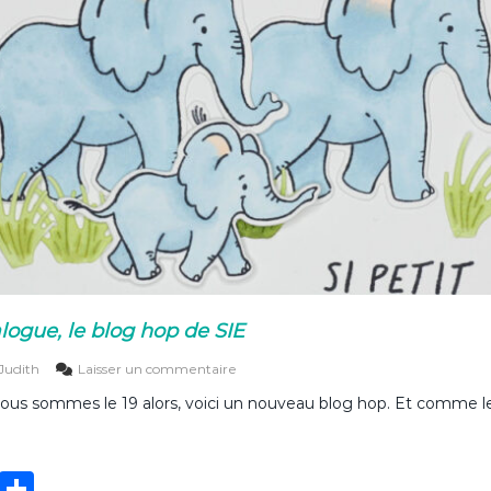
r
i
n
t
e
m
p
s
a
v
e
c
S
I
E
ogue, le blog hop de SIE
s
Judith
Laisser un commentaire
u
Nous sommes le 19 alors, voici un nouveau blog hop. Et comme 
r
N
o
u
T
P
v