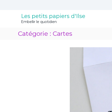
A
l
l
Les petits papiers d'Ilse
e
Embellir le quotidien
r
a
Catégorie :
Cartes
u
c
o
n
t
e
n
u