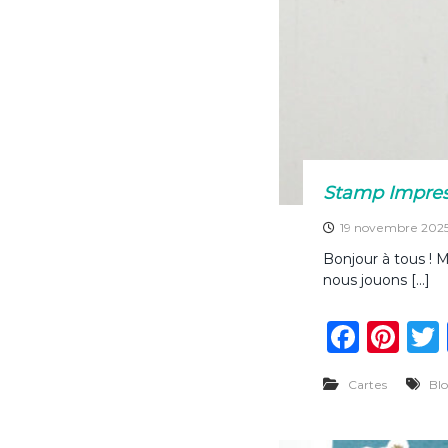
Stamp Impress
19 novembre 202
Bonjour à tous ! 
nous jouons […]
F
Pi
a
n
Cartes
Bl
c
te
e
re