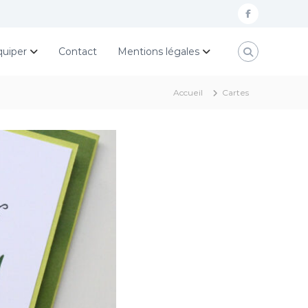
f
a
quiper
Contact
Mentions légales
c
e
Accueil
Cartes
b
o
o
k