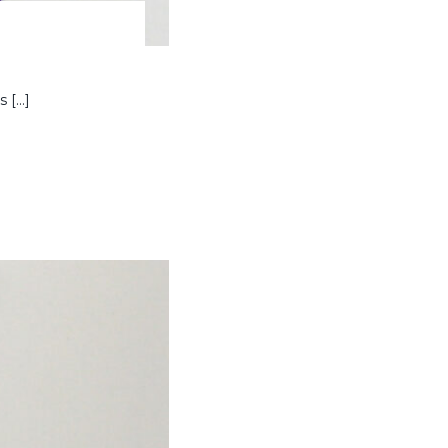
s […]