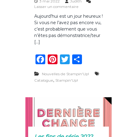
l
3 mai 2022
Judith
a
s
Laisser un commentaire
B
u
Aujourd’hui est un jour heureux !
e
r
Si vous ne l’avez pas encore vu,
l
L
g
e
c’est probablement que vous
i
n
n’êtes pas démonstratrice/teur
q
o
[…]
u
u
e
v
F
Pi
T
P
!
e
a
a
n
w
ar
u
c
Nouvelles de Stampin'Up!
c
te
it
ta
a
,
Catalogue
Stampin'Up!
t
e
re
te
g
a
l
b
st
r
er
o
o
g
u
o
e
2
k
0
2
Les fins de série 2022