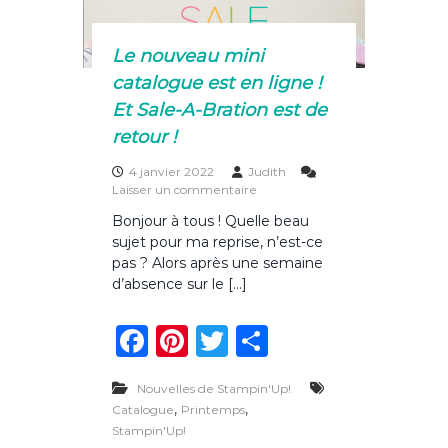
s
k
o
n
Le nouveau mini
t
catalogue est en ligne !
a
r
Et Sale-A-Bration est de
r
retour !
i
v
é
4 janvier 2022
Judith
e
s
Laisser un commentaire
s
u
Bonjour à tous ! Quelle beau
!
r
sujet pour ma reprise, n’est-ce
L
e
pas ? Alors après une semaine
n
d’absence sur le […]
o
u
F
Pi
T
P
v
e
a
n
w
ar
a
u
Nouvelles de Stampin'Up!
c
te
it
ta
m
,
,
Catalogue
Printemps
i
e
re
te
g
Stampin'Up!
n