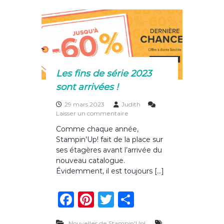
l
b
st
r
er
o
o
g
u
o
e
2
k
0
2
Les fins de série 2023
3
sont arrivées !
-
2
0
29 mars 2023
Judith
2
s
Laisser un commentaire
4
u
Comme chaque année,
e
r
Stampin’Up! fait de la place sur
s
L
t
e
ses étagères avant l’arrivée du
e
s
nouveau catalogue.
n
f
Évidemment, il est toujours […]
l
i
i
n
F
Pi
T
P
g
s
n
d
a
n
w
ar
e
e
!
s
Nouvelles de Stampin'Up!