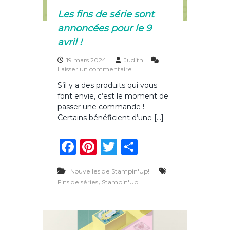
l
Les fins de série sont
e
t
annoncées pour le 9
2
avril !
0
2
19 mars 2024
Judith
4
s
Laisser un commentaire
u
S’il y a des produits qui vous
r
font envie, c’est le moment de
L
e
passer une commande !
s
Certains bénéficient d’une […]
f
i
F
Pi
T
P
n
s
a
n
w
ar
d
e
Nouvelles de Stampin'Up!
c
te
it
ta
s
,
Fins de séries
Stampin'Up!
é
e
re
te
g
r
b
st
r
er
i
e
o
s