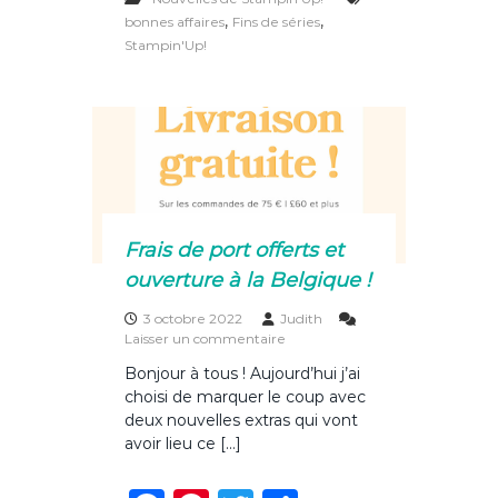
c
te
it
ta
é
,
,
bonnes affaires
Fins de séries
r
e
re
te
g
Stampin'Up!
i
e
b
st
r
er
2
o
0
2
o
3
s
k
o
n
t
Frais de port offerts et
a
r
ouverture à la Belgique !
r
i
3 octobre 2022
Judith
v
s
Laisser un commentaire
é
u
Bonjour à tous ! Aujourd’hui j’ai
e
r
s
choisi de marquer le coup avec
F
!
r
deux nouvelles extras qui vont
a
avoir lieu ce […]
i
s
d