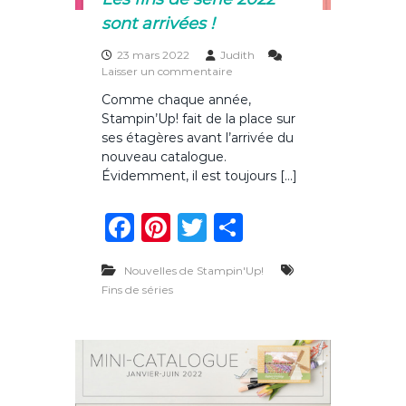
2
sont arrivées !
-
2
0
23 mars 2022
Judith
2
s
Laisser un commentaire
3
u
Comme chaque année,
e
r
Stampin’Up! fait de la place sur
s
L
t
e
ses étagères avant l’arrivée du
a
s
nouveau catalogue.
c
f
Évidemment, il est toujours […]
c
i
e
n
F
Pi
T
P
s
s
s
d
a
n
w
ar
i
e
b
s
Nouvelles de Stampin'Up!
c
te
it
ta
l
é
Fins de séries
e
r
e
re
te
g
!
i
e
b
st
r
er
2
o
0
2
o
2