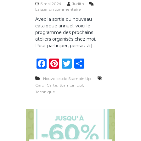
5 mai 2024
Judith
s
Laisser un commentaire
u
Avec la sortie du nouveau
r
catalogue annuel, voici le
L
e
programme des prochains
s
ateliers organisés chez moi.
a
Pour participer, pensez à […]
t
e
F
Pi
T
P
l
i
a
n
w
ar
e
r
Nouvelles de Stampin'Up!
c
te
it
ta
s
,
,
,
Card
Carte
Stampin'Up!
d
e
re
te
g
Technique
e
m
b
st
r
er
a
o
i
à
o
j
u
k
i
l