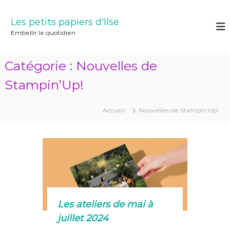
A
l
Les petits papiers d'Ilse
l
Embellir le quotidien
e
r
a
Catégorie :
Nouvelles de
u
c
Stampin’Up!
o
n
Accueil
Nouvelles de Stampin’Up!
t
e
n
u
Les ateliers de mai à
juillet 2024