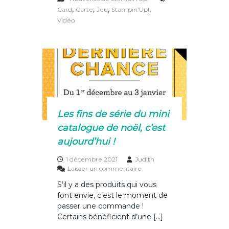
c
te
it
ta
l
a
,
,
,
,
Card
Carte
Jeu
Stampin'Up!
e
t
e
re
te
g
Vidéo
-
u
b
st
r
er
A
r
-
e
o
B
s
r
a
o
a
u
t
j
k
i
e
o
u
n
d
Les fins de série du mini
e
e
s
catalogue de noël, c’est
s
t
m
aujourd’hui !
d
i
e
l
1 décembre 2021
Judith
r
l
s
Laisser un commentaire
e
e
u
t
a
S’il y a des produits qui vous
r
o
b
font envie, c’est le moment de
L
u
o
e
passer une commande !
r
n
s
Certains bénéficient d’une […]
!
n
f
é