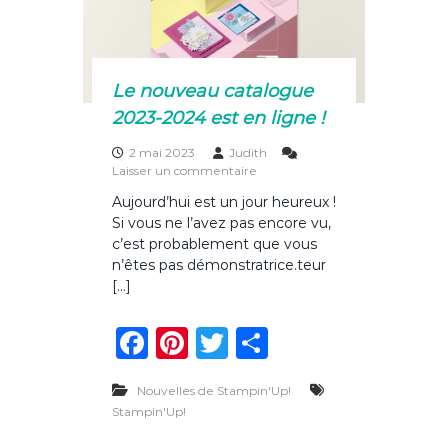
o
o
n
t
k
a
n
Le nouveau catalogue
n
2023-2024 est en ligne !
o
n
2 mai 2023
Judith
c
s
Laisser un commentaire
é
u
e
Aujourd’hui est un jour heureux !
r
s
Si vous ne l’avez pas encore vu,
L
p
e
c’est probablement que vous
o
n
u
n’êtes pas démonstratrice.teur
o
r
[…]
u
l
v
e
F
Pi
T
P
e
9
a
a
a
n
w
ar
u
v
c
r
Nouvelles de Stampin'Up!
c
te
it
ta
a
i
Stampin'Up!
t
l
e
re
te
g
a
!