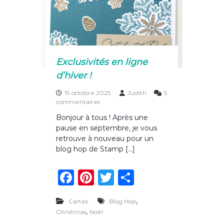
!
o
o
n
s
o
E
u
k
r
o
Exclusivités en ligne
p
d’hiver !
e
j
19 octobre 2025
Judith
5
o
s
commentaires
u
u
e
Bonjour à tous ! Après une
r
a
pause en septembre, je vous
E
v
x
retrouve à nouveau pour un
e
c
c
blog hop de Stamp […]
l
u
u
n
F
Pi
T
P
s
e
i
g
a
n
w
ar
v
r
i
,
Cartes
Blog Hop
i
c
te
it
ta
t
l
,
Christmas
Noël
é
l