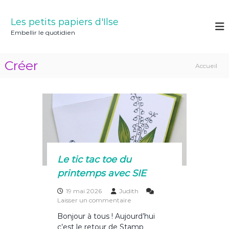
A
l
Les petits papiers d'Ilse
l
Embellir le quotidien
e
r
a
Créer
Accueil
u
c
o
C
n
t
e
r
n
u
é
Le tic tac toe du
printemps avec SIE
e
19 mai 2026
Judith
s
Laisser un commentaire
u
r
Bonjour à tous ! Aujourd’hui
r
c’est le retour de Stamp
L