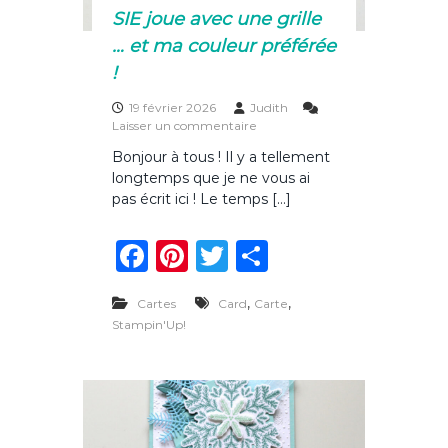
k
a
SIE joue avec une grille
r
… et ma couleur préférée
s
:
!
l
e
19 février 2026
Judith
s
s
Laisser un commentaire
e
u
x
Bonjour à tous ! Il y a tellement
r
c
longtemps que je ne vous ai
S
l
I
pas écrit ici ! Le temps […]
u
E
s
j
F
Pi
T
P
i
o
v
u
a
n
w
ar
i
e
t
,
,
Cartes
Card
Carte
a
c
te
it
ta
é
v
Stampin'Up!
s
e
re
te
g
e
e
c
n
b
st
r
er
u
l
n
o
i
e
g
g
o
n