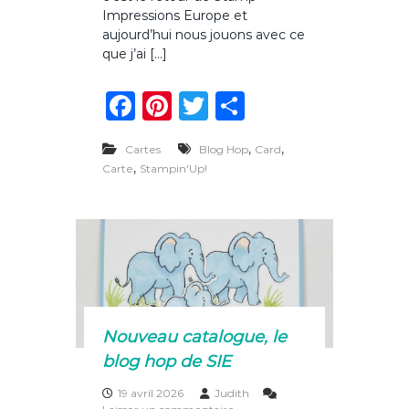
e
Impressions Europe et
t
aujourd’hui nous jouons avec ce
i
que j’ai […]
c
t
F
Pi
T
P
a
c
a
n
w
ar
t
o
,
,
Cartes
Blog Hop
Card
c
te
it
ta
e
,
Carte
Stampin'Up!
d
e
re
te
g
u
p
b
st
r
er
r
o
i
n
o
t
e
k
m
p
Nouveau catalogue, le
s
blog hop de SIE
a
v
e
19 avril 2026
Judith
c
s