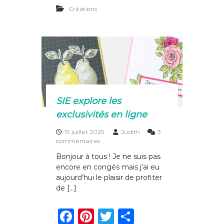
a
n
w
ar
z
Créations
c
te
it
ta
l
e
e
re
te
g
p
b
st
r
er
r
o
o
c
h
o
a
i
k
n
SIE explore les
c
exclusivités en ligne
a
t
19 juillet 2025
Judith
3
a
s
commentaires
l
u
o
Bonjour à tous ! Je ne suis pas
r
g
encore en congés mais j’ai eu
S
u
I
aujourd’hui le plaisir de profiter
e
E
de […]
d
e
e
x
S
F
Pi
T
P
p
t
l
a