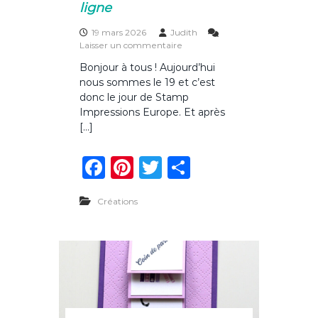
g
ligne
h
o
19 mars 2026
Judith
p
s
Laisser un commentaire
d
u
e
Bonjour à tous ! Aujourd’hui
r
S
nous sommes le 19 et c’est
S
I
t
donc le jour de Stamp
E
a
Impressions Europe. Et après
m
[…]
p
I
F
Pi
T
P
m
p
a
n
w
ar
r
e
Créations
c
te
it
ta
s
s
e
re
te
g
i
o
b
st
r
er
n
o
s
d
o
e
m