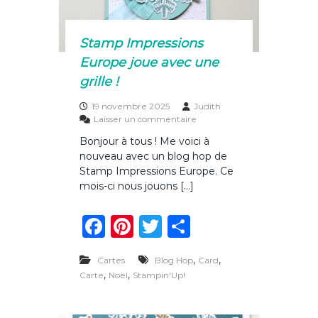
r
e
i
k
l
l
Stamp Impressions
e
Europe joue avec une
…
e
grille !
t
m
19 novembre 2025
Judith
a
s
Laisser un commentaire
c
u
Bonjour à tous ! Me voici à
o
r
u
nouveau avec un blog hop de
S
l
t
Stamp Impressions Europe. Ce
e
a
mois-ci nous jouons […]
u
m
r
p
F
Pi
T
P
p
I
r
m
a
n
w
ar
é
p
f
,
r
,
Cartes
Blog Hop
Card
c
te
it
ta
é
e
,
,
Carte
Noël
Stampin'Up!
r
s
e
re
te
g
é
s
e
b
st
r
er
i