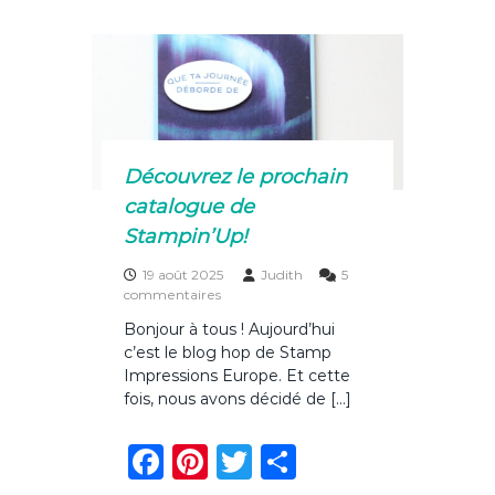
e
re
te
g
s
e
b
st
r
er
e
!
n
o
l
i
o
g
n
k
e
d
Découvrez le prochain
’
catalogue de
h
i
Stampin’Up!
v
e
19 août 2025
Judith
5
r
s
commentaires
!
u
Bonjour à tous ! Aujourd’hui
r
c’est le blog hop de Stamp
D
é
Impressions Europe. Et cette
c
fois, nous avons décidé de […]
o
u
F
Pi
T
P
v
r
e