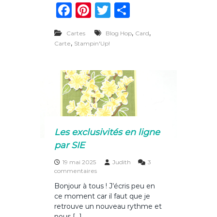
F
Pi
T
P
c
r
a
n
w
ar
é
a
,
,
Cartes
Blog Hop
Card
c
te
it
ta
t
,
Carte
Stampin'Up!
i
e
re
te
g
f
b
st
r
er
d
e
o
S
t
o
a
m
k
p
I
Les exclusivités en ligne
m
par SIE
p
r
19 mai 2025
Judith
3
e
s
commentaires
s
u
s
Bonjour à tous ! J’écris peu en
r
i
ce moment car il faut que je
L
o
e
retrouve un nouveau rythme et
n
s
s
nous […]