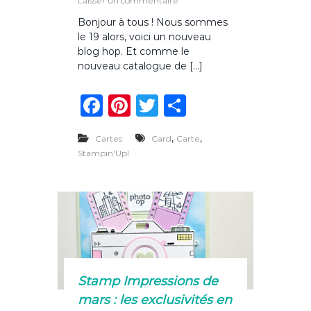
Laisser un commentaire
S
u
Bonjour à tous ! Nous sommes
I
r
le 19 alors, voici un nouveau
E
N
o
blog hop. Et comme le
u
nouveau catalogue de […]
v
e
F
Pi
T
P
a
u
a
n
w
ar
c
,
a
,
Cartes
Card
Carte
c
te
it
ta
t
Stampin'Up!
a
e
re
te
g
l
b
st
r
er
o
g
o
u
e
o
,
l
k
e
b
Stamp Impressions de
l
mars : les exclusivités en
o