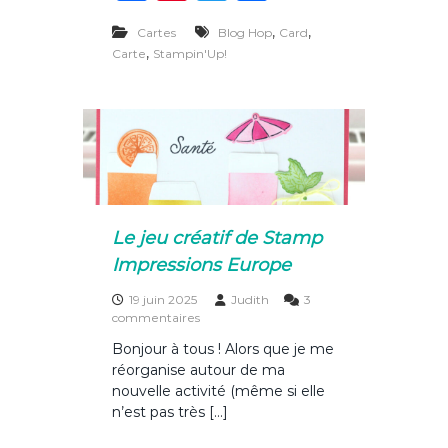
a
n
w
ar
o
m
r
,
,
Cartes
Blog Hop
Card
p
c
te
it
ta
e
,
Carte
Stampin'Up!
i
l
e
re
te
g
n
e
’
b
st
r
er
s
U
e
p
o
x
!
c
o
l
u
k
s
i
Le jeu créatif de Stamp
v
Impressions Europe
i
t
19 juin 2025
Judith
3
é
s
commentaires
s
u
e
Bonjour à tous ! Alors que je me
r
n
réorganise autour de ma
L
l
e
nouvelle activité (même si elle
i
j
g
n’est pas très […]
e
n
u
e