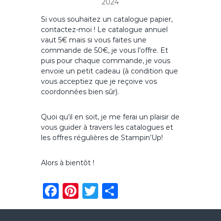
2024
Si vous souhaitez un catalogue papier,
contactez-moi ! Le catalogue annuel
vaut 5€ mais si vous faites une
commande de 50€, je vous l’offre. Et
puis pour chaque commande, je vous
envoie un petit cadeau (à condition que
vous acceptiez que je reçoive vos
coordonnées bien sûr).
Quoi qu’il en soit, je me ferai un plaisir de
vous guider à travers les catalogues et
les offres régulières de Stampin’Up!
Alors à bientôt !
F
Pi
T
P
a
n
w
ar