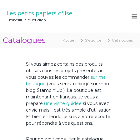
A
l
Les petits papiers d'Ilse
l
Embellir le quotidien
e
r
a
Catalogues
Accueil
S’équiper
Catalogues
u
c
o
n
Si vous aimez certains des produits
t
utilisés dans les projets présentés ici,
e
vous pouvez les commander
sur ma
n
boutique
(vous serez redirigé sur mon
u
blog Stampin’Up!). La boutique est
maintenant en français. Je vous ai
préparé
une visite guidée
si vous avez
envie mais il est très simple d’utilisation.
Et bien entendu, je suis à votre écoute
pour répondre à vos questions.
Pour pouvoir consulter le catalogue