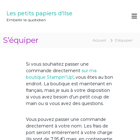
A
l
Les petits papiers d'Ilse
l
Embellir le quotidien
e
r
a
S’équiper
Accueil
S’équiper
u
c
o
n
Si vous souhaitez passer une
t
commande directement
sur ma
e
boutique Stampin’Up!
, vous êtes au bon
n
endroit. La boutique est maintenant en
u
français, mais je suis à votre disposition
si vous avez besoin d’un petit coup de
main ou si vous avez des questions.
Vous pouvez passer une commande
directement à votre nom. Les frais de
port seront entièrement à votre charge
(ils sont de 7,95 €) mais, en contrepartie,