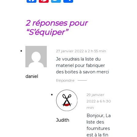
a
n
w
ar
c
te
it
ta
2 réponses pour
e
re
te
g
“S’équiper”
b
st
r
er
o
27 janvier 2022 à 2 h 55 min
o
Je voudrais la liste du
k
materiel pour fabriquer
des boites à savon merci
daniel
Répondre
29 janvier
2022 à 6 h 30
min
Bonjour, La
Judith
liste des
fournitures
est à la fin