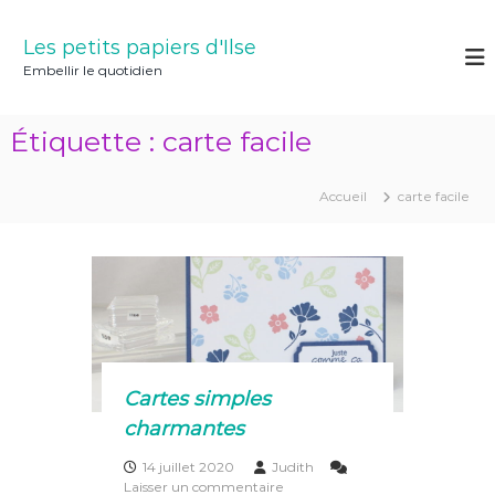
A
l
Les petits papiers d'Ilse
l
Embellir le quotidien
e
r
a
Étiquette :
carte facile
u
c
o
Accueil
carte facile
n
t
e
n
u
Cartes simples
charmantes
14 juillet 2020
Judith
s
Laisser un commentaire