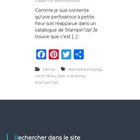
s
Laisser un commentaire
u
Comme je suis contente
r
qu’une perforatrice à petite
C
a
fleur soit réapparue dans un
r
catalogue de Stampin’Up! Je
t
trouve que c’est […]
e
f
F
Pi
T
P
a
c
a
n
w
ar
i
l
,
Cartes
#simplestamping
c
te
it
ta
e
,
,
carte facile
Sale-a-Bration
p
e
re
te
g
Stampin'Up!
e
t
b
st
r
er
i
o
t
e
o
f
l
k
e
u
r
Rechercher dans le site