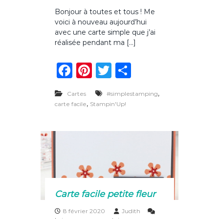
u
Bonjour à toutes et tous ! Me
r
voici à nouveau aujourd’hui
C
a
avec une carte simple que j’ai
r
réalisée pendant ma […]
t
e
F
Pi
T
P
s
s
a
n
w
ar
i
m
,
Cartes
#simplestamping
c
te
it
ta
p
,
carte facile
Stampin'Up!
l
e
re
te
g
e
b
st
r
er
s
c
o
h
a
o
r
m
k
a
n
Carte facile petite fleur
t
e
8 février 2020
Judith
s