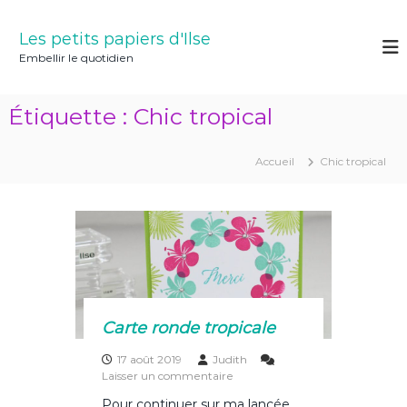
A
l
Les petits papiers d'Ilse
l
Embellir le quotidien
e
r
a
Étiquette :
Chic tropical
u
c
o
Accueil
Chic tropical
n
t
e
n
u
Carte ronde tropicale
17 août 2019
Judith
s
Laisser un commentaire
u
Pour continuer sur ma lancée