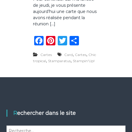
r
de jeudi, je vous présente
C
a
aujourd’hui une carte que nous
r
avons réalisée pendant la
t
réunion […]
e
r
F
Pi
T
P
o
n
a
n
w
ar
d
e
,
,
Cartes
Card
Cartes
Chic
c
te
it
ta
t
,
,
tropical
Stamparatus
Stampin'Up!
r
e
re
te
g
o
p
b
st
r
er
i
o
c
a
o
l
e
k
Rechercher dans le site
R