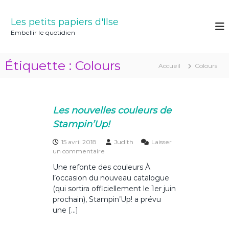
A
l
Les petits papiers d'Ilse
l
Embellir le quotidien
e
r
a
Étiquette :
Colours
Accueil
Colours
u
c
o
n
Les nouvelles couleurs de
t
e
Stampin’Up!
n
15 avril 2018
Judith
Laisser
u
s
un commentaire
u
Une refonte des couleurs À
r
l’occasion du nouveau catalogue
L
e
(qui sortira officiellement le 1er juin
s
prochain), Stampin’Up! a prévu
n
une […]
o
u