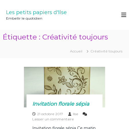
A
l
Les petits papiers d'Ilse
l
Embellir le quotidien
e
r
a
Étiquette :
Créativité toujours
u
c
o
Accueil
Créativité toujours
n
t
e
n
u
Invitation florale sépia
21 octobre 2017
Ilse
s
Laisser un commentaire
u
Invitation florale sépia Ce matin