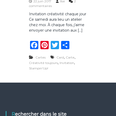
22 juin 2017
Ilse
2
s
commentaires
u
Invitation créativité chaque jour
r
Ce samedi aura lieu un atelier
I
n
chez moi. À chaque fois, j’aime
v
envoyer une invitation aux […]
i
t
F
Pi
T
P
a
t
a
n
w
ar
i
o
,
,
Cartes
Card
Carte
c
te
it
ta
n
,
,
Créativité toujours
Invitation
c
e
re
te
g
Stampin'Up!
r
b
st
r
er
é
a
o
t
i
o
v
i
k
t
é
c
Rechercher dans le site