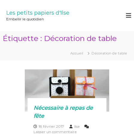
A
l
Les petits papiers d'Ilse
l
Embellir le quotidien
e
r
a
Étiquette :
Décoration de table
u
c
o
Accueil
Décoration de table
n
t
e
n
u
Nécessaire à repas de
fête
18 février 2017
Ilse
s
Laisser un commentaire