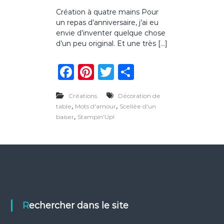
u
Création à quatre mains Pour
r
un repas d’anniversaire, j’ai eu
N
é
envie d’inventer quelque chose
c
d’un peu original. Et une très […]
e
s
F
Pi
T
P
s
a
a
n
w
ar
i
r
Créations
Décoration de
c
te
it
ta
e
,
,
table
Mots d'amour
Scellée d'un
à
e
re
te
g
,
baiser
Stampin'Up!
r
b
st
r
er
e
p
o
a
s
o
d
e
k
f
ê
t
Rechercher dans le site
e