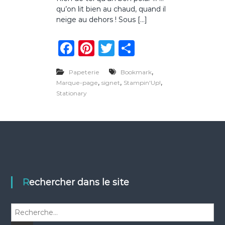
r
qu’on lit bien au chaud, quand il
M
a
neige au dehors ! Sous […]
r
q
F
Pi
T
P
u
e
a
n
w
ar
-
,
Papeterie
Bookmark
p
c
te
it
ta
,
,
a
,
Marque-page
signet
Stampin'Up!
e
re
te
g
g
Stationary
e
b
st
r
er
a
u
o
c
h
o
a
t
k
Rechercher dans le site
R
e