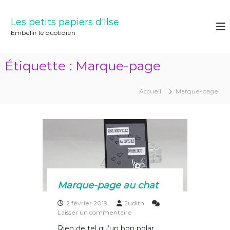
A
l
Les petits papiers d'Ilse
l
Embellir le quotidien
e
r
a
Étiquette :
Marque-page
u
c
o
Accueil
Marque-page
n
t
e
n
u
Marque-page au chat
2 février 2019
Judith
s
Laisser un commentaire
u
Rien de tel qu’un bon polar … …