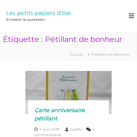
A
l
Les petits papiers d'Ilse
l
Embellir le quotidien
e
r
a
Étiquette :
Pétillant de bonheur
u
c
o
Accueil
Pétillant de bonheur
n
t
e
n
u
Carte anniversaire
pétillant
7 avril 2018
Judith
2
s
commentaires