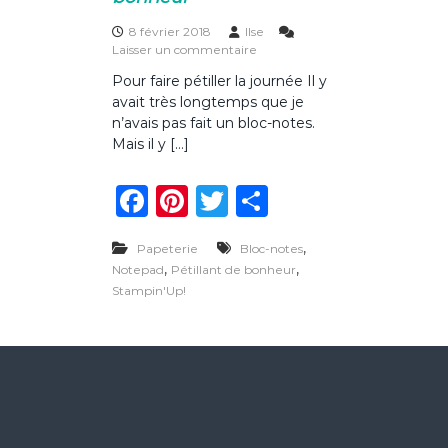
a
n
8 février 2018
Ilse
t
s
Laisser un commentaire
u
Pour faire pétiller la journée Il y
r
avait très longtemps que je
B
l
n’avais pas fait un bloc-notes.
o
Mais il y […]
c
-
F
Pi
T
P
n
o
a
n
w
ar
t
e
,
Papeterie
Bloc-notes
c
te
it
ta
s
,
,
Notepad
Pétillant de bonheur
p
e
re
te
g
Stampin'Up!
é
b
st
r
er
t
i
o
l
l
o
a
n
k
t
d