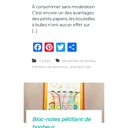
u
À consommer sans modération
r
C’est encore un des avantages
C
a
des petits papiers, les bouteilles
r
à bulles n’ont aucun effet sur
t
[…]
e
a
F
Pi
T
P
n
n
a
n
w
ar
i
v
,
Cartes
Bouteilles et bulles
c
te
it
ta
e
,
Pétillant de bonheur
Stampin'Up!
r
e
re
te
g
s
a
b
st
r
er
i
o
r
e
o
p
é
k
t
i
Bloc-notes pétillant de
l
bonheur
l