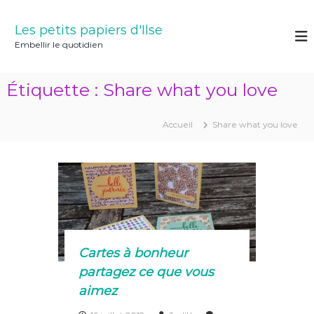
A
l
Les petits papiers d'Ilse
l
Embellir le quotidien
e
r
a
Étiquette :
Share what you love
u
c
o
Accueil
Share what you love
n
t
e
n
u
Cartes à bonheur
partagez ce que vous
aimez