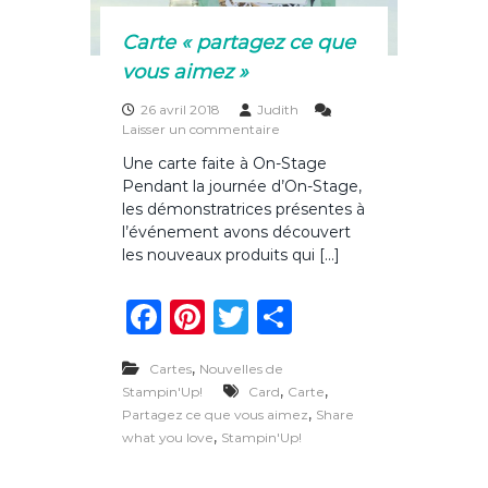
z
c
Carte « partagez ce que
e
q
vous aimez »
u
e
26 avril 2018
Judith
v
s
Laisser un commentaire
o
u
u
Une carte faite à On-Stage
r
s
Pendant la journée d’On-Stage,
C
a
a
les démonstratrices présentes à
i
r
l’événement avons découvert
m
t
les nouveaux produits qui […]
e
e
z
«
F
Pi
T
P
p
a
n
w
ar
a
r
,
Cartes
Nouvelles de
c
te
it
ta
t
,
,
Stampin'Up!
Card
Carte
a
e
re
te
g
,
Partagez ce que vous aimez
Share
g
,
what you love
Stampin'Up!
e
b
st
r
er
z
c