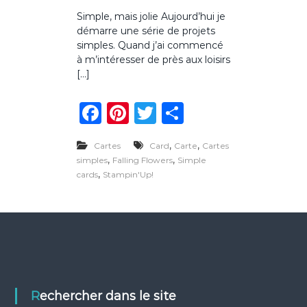
u
Simple, mais jolie Aujourd’hui je
r
démarre une série de projets
C
a
simples. Quand j’ai commencé
r
à m’intéresser de près aux loisirs
t
[…]
e
s
F
Pi
T
P
i
m
a
n
w
ar
p
l
,
,
Cartes
Card
Carte
Cartes
c
te
it
ta
e
,
,
simples
Falling Flowers
Simple
F
e
re
te
g
,
cards
Stampin'Up!
a
l
b
st
r
er
l
o
i
n
o
g
f
k
l
o
w
Rechercher dans le site
e