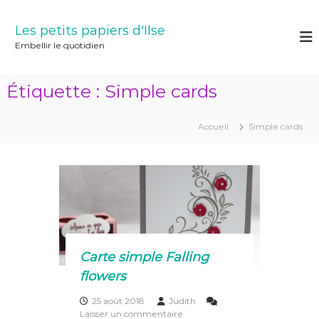
A
l
Les petits papiers d'Ilse
l
Embellir le quotidien
e
r
a
Étiquette :
Simple cards
u
c
o
Accueil
Simple cards
n
t
e
n
u
Carte simple Falling
flowers
25 août 2018
Judith
s
Laisser un commentaire