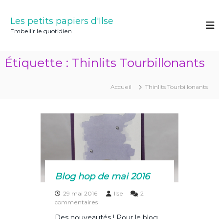
A
l
Les petits papiers d'Ilse
l
Embellir le quotidien
e
r
a
Étiquette :
Thinlits Tourbillonants
u
c
o
Accueil
Thinlits Tourbillonants
n
t
e
n
u
Blog hop de mai 2016
29 mai 2016
Ilse
2
s
commentaires
u
Des nouveautés ! Pour le blog