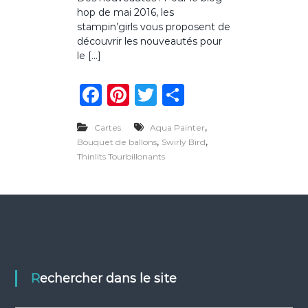
r
hop de mai 2016, les
B
l
stampin’girls vous proposent de
o
découvrir les nouveautés pour
g
le […]
h
o
F
Pi
T
P
p
d
a
n
w
ar
e
m
,
Cartes
Aqua Painter
c
te
it
ta
a
,
,
Bouquet de ballons
Swirly Bird
i
e
re
te
g
Thinlits Tourbillonants
2
0
b
st
r
er
1
o
6
o
k
Rechercher dans le site