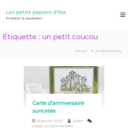
A
l
Les petits papiers d'Ilse
l
Embellir le quotidien
e
r
a
Étiquette :
un petit coucou
u
c
o
Accueil
un petit coucou
n
t
e
n
u
Carte d’anniversaire
suricates
16 janvier 2020
Judith
s
Laisser un commentaire