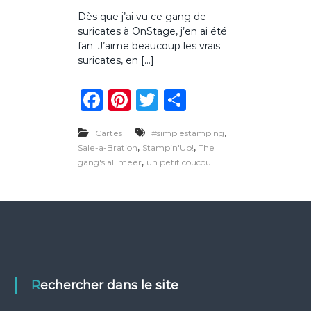
u
Dès que j’ai vu ce gang de
r
suricates à OnStage, j’en ai été
C
a
fan. J’aime beaucoup les vrais
r
suricates, en […]
t
e
F
Pi
T
P
d
’
a
n
w
ar
a
n
,
Cartes
#simplestamping
c
te
it
ta
n
,
,
Sale-a-Bration
Stampin'Up!
The
i
e
re
te
g
,
gang's all meer
un petit coucou
v
b
st
r
er
e
r
o
s
a
o
i
r
k
e
s
u
Rechercher dans le site
r
i