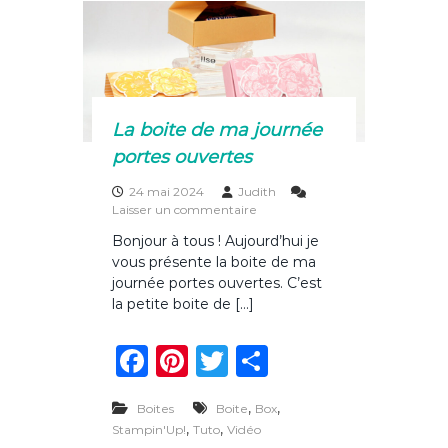
b
st
r
er
t
o
e
l
o
i
e
k
r
d
La boite de ma journée
e
portes ouvertes
m
a
24 mai 2024
Judith
i
s
Laisser un commentaire
u
Bonjour à tous ! Aujourd’hui je
r
vous présente la boite de ma
L
a
journée portes ouvertes. C’est
b
la petite boite de […]
o
i
F
Pi
T
P
t
e
a
n
w
ar
d
,
e
,
Boites
Boite
Box
c
te
it
ta
m
,
,
Stampin'Up!
Tuto
Vidéo
a