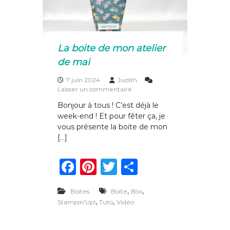
o
a
o
f
é
k
La boite de mon atelier
de mai
7 juin 2024
Judith
s
Laisser un commentaire
u
Bonjour à tous ! C’est déjà le
r
week-end ! Et pour fêter ça, je
L
a
vous présente la boite de mon
b
[…]
o
i
F
Pi
T
P
t
e
a
n
w
ar
d
,
e
,
Boites
Boite
Box
c
te
it
ta
m
,
,
Stampin'Up!
Tuto
Vidéo
o
e
re
te
g
n
a