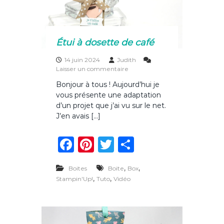
u
o
n
i
k
o
n
Étui à dosette de café
d
e
14 juin 2024
Judith
l
s
Laisser un commentaire
a
u
S
Bonjour à tous ! Aujourd’hui je
r
t
vous présente une adaptation
É
a
t
d’un projet que j’ai vu sur le net.
m
u
J’en avais […]
p
i
i
à
n
F
Pi
T
P
d
’
o
a
n
w
ar
f
s
a
,
e
,
Boites
Boite
Box
c
te
it
ta
m
t
,
,
Stampin'Up!
Tuto
Vidéo
i
t
e
re
te
g
l
e
y
b
st
r
er
d
e
c