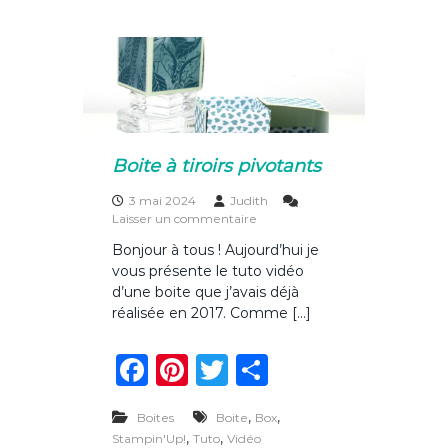
e
re
te
g
j
b
st
r
er
o
u
o
r
n
o
é
e
k
p
o
Boite à tiroirs pivotants
r
t
3 mai 2024
Judith
e
s
Laisser un commentaire
s
u
o
Bonjour à tous ! Aujourd’hui je
r
u
vous présente le tuto vidéo
B
v
o
d’une boite que j’avais déjà
e
i
réalisée en 2017. Comme […]
r
t
t
e
e
F
Pi
T
P
à
s
t
a
n
w
ar
i
,
r
,
Boites
Boite
Box
c
te
it
ta
o
,
,
Stampin'Up!
Tuto
Vidéo