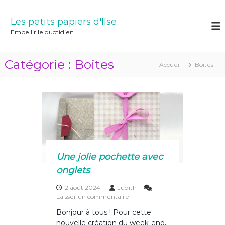
A
l
Les petits papiers d'Ilse
l
Embellir le quotidien
e
r
a
Catégorie :
Boites
Accueil
Boites
u
c
o
n
t
e
n
u
Une jolie pochette avec
onglets
2 août 2024
Judith
s
Laisser un commentaire
u
Bonjour à tous ! Pour cette
r
nouvelle création du week-end,
U