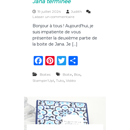
Jana terminée
K
i
n
19 juillet 2024
Judith
d
s
Laisser un commentaire
e
u
Bonjour à tous ! Aujourd’hui, je
r
r
suis impatiente de vous
L
a
présenter la deuxième partie de
b
la boite de Jana. Je […]
o
i
F
Pi
T
P
t
e
a
n
w
ar
m
,
a
,
Boites
Boite
Box
c
te
it
ta
g
,
,
Stampin'Up!
Tuto
Vidéo
i
e
re
te
g
q
b
st
r
er
u
e
o
d
e
o
J
a
k
n