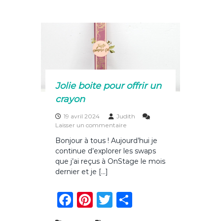
i
e
re
te
g
r
b
st
r
er
s
p
o
i
v
o
o
t
k
a
n
Jolie boite pour offrir un
t
crayon
s
19 avril 2024
Judith
s
Laisser un commentaire
u
Bonjour à tous ! Aujourd’hui je
r
continue d’explorer les swaps
J
o
que j’ai reçus à OnStage le mois
l
dernier et je […]
i
e
F
Pi
T
P
b
o
a
n
w
ar
i