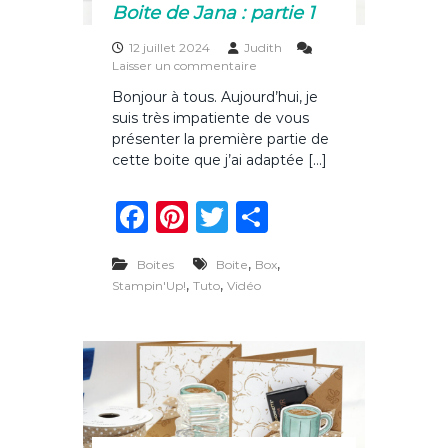
a
Boite de Jana : partie 1
t
e
12 juillet 2024
Judith
r
s
Laisser un commentaire
m
u
i
Bonjour à tous. Aujourd’hui, je
r
n
suis très impatiente de vous
B
é
o
présenter la première partie de
e
i
cette boite que j’ai adaptée […]
t
e
F
Pi
T
P
d
e
a
n
w
ar
J
,
a
,
Boites
Boite
Box
c
te
it
ta
n
,
,
Stampin'Up!
Tuto
Vidéo
a
e
re
te
g
:
b
st
r
er
p
a
o
r
t
o
i
e
k
1