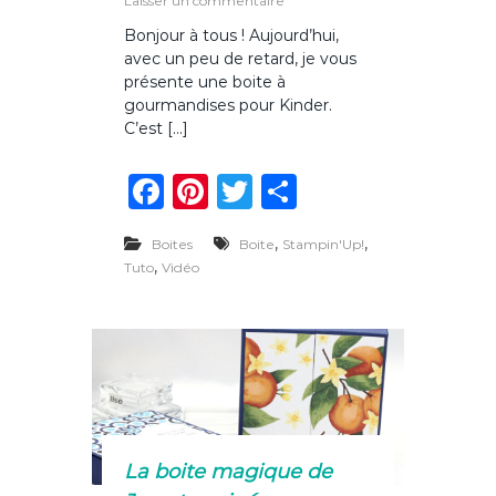
Laisser un commentaire
s
u
Bonjour à tous ! Aujourd’hui,
r
avec un peu de retard, je vous
B
o
présente une boite à
i
gourmandises pour Kinder.
t
C’est […]
e
à
F
Pi
T
P
g
o
a
n
w
ar
u
r
,
,
Boites
Boite
Stampin'Up!
c
te
it
ta
m
,
Tuto
Vidéo
a
e
re
te
g
n
d
b
st
r
er
i
o
s
e
o
s
p
k
o
u
La boite magique de
r