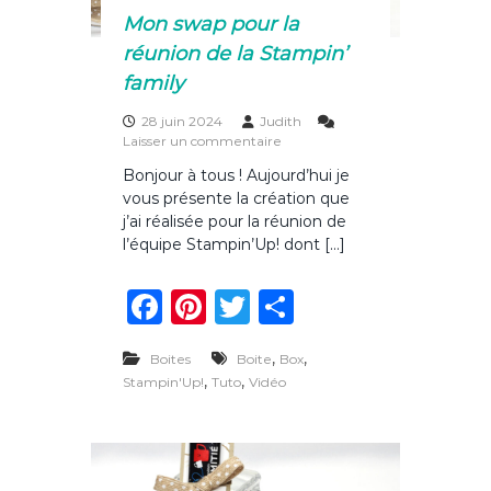
Mon swap pour la
réunion de la Stampin’
family
28 juin 2024
Judith
s
Laisser un commentaire
u
Bonjour à tous ! Aujourd’hui je
r
vous présente la création que
M
o
j’ai réalisée pour la réunion de
n
l’équipe Stampin’Up! dont […]
s
w
F
Pi
T
P
a
p
a
n
w
ar
p
,
o
,
Boites
Boite
Box
c
te
it
ta
u
,
,
Stampin'Up!
Tuto
Vidéo
r
e
re
te
g
l
b
st
r
er
a
r
o
é