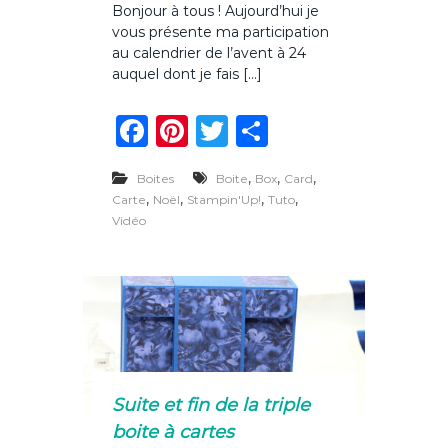
Bonjour à tous ! Aujourd’hui je
r
b
vous présente ma participation
M
o
a
au calendrier de l’avent à 24
u
p
g
auquel dont je fais […]
a
i
r
e
F
Pi
T
P
t
i
a
n
w
ar
c
,
i
,
,
Boites
Boite
Box
Card
c
te
it
ta
p
,
,
,
,
Carte
Noël
Stampin'Up!
Tuto
a
e
re
te
g
Vidéo
t
b
st
r
er
i
o
o
n
a
o
u
c
k
a
l
e
Suite et fin de la triple
n
boite à cartes
d
r