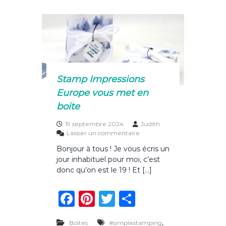
l
b
st
r
er
i
n
o
e
G
o
i
r
k
a
s
Stamp Impressions
c
Europe vous met en
h
i
boite
19 septembre 2024
Judith
s
Laisser un commentaire
u
Bonjour à tous ! Je vous écris un
r
jour inhabituel pour moi, c’est
S
t
donc qu’on est le 19 ! Et […]
a
m
F
Pi
T
P
p
I
a
n
w
ar
m
,
Boites
#simplestamping
p