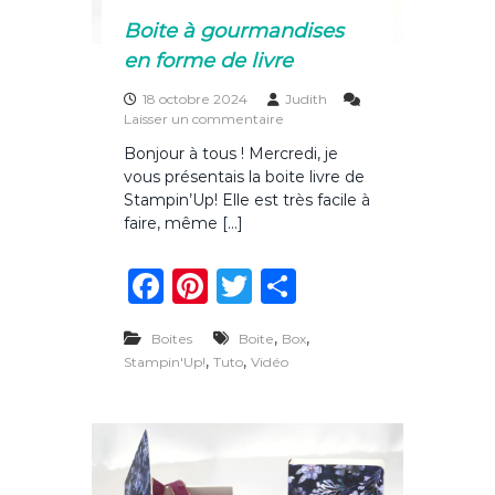
t
e
Boite à gourmandises
s
en forme de livre
–
p
18 octobre 2024
Judith
a
s
Laisser un commentaire
r
u
t
Bonjour à tous ! Mercredi, je
r
i
vous présentais la boite livre de
B
e
o
Stampin’Up! Elle est très facile à
1
i
faire, même […]
t
e
F
Pi
T
P
à
g
a
n
w
ar
o
,
u
,
Boites
Boite
Box
c
te
it
ta
r
,
,
Stampin'Up!
Tuto
Vidéo
m
e
re
te
g
a
b
st
r
er
n
d
o
i
s