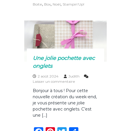
c
te
it
ta
,
,
,
r
Boite
Box
Noël
Stampin'Up!
e
re
te
g
e
s
b
st
r
er
s
i
o
o
n
o
s
E
k
u
r
Une jolie pochette avec
o
onglets
p
e
2 août 2024
Judith
v
s
Laisser un commentaire
o
u
u
Bonjour à tous ! Pour cette
r
s
nouvelle création du week-end,
U
m
n
je vous présente une jolie
e
e
pochette avec onglets. C’est
t
j
e
une […]
o
n
l
b
i
o