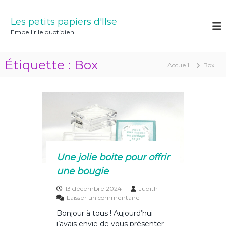
A
l
Les petits papiers d'Ilse
l
Embellir le quotidien
e
r
a
Étiquette :
Box
Accueil
Box
u
c
o
n
t
e
n
u
Une jolie boite pour offrir
une bougie
13 décembre 2024
Judith
s
Laisser un commentaire
u
Bonjour à tous ! Aujourd’hui
r
j’avais envie de vous présenter
U