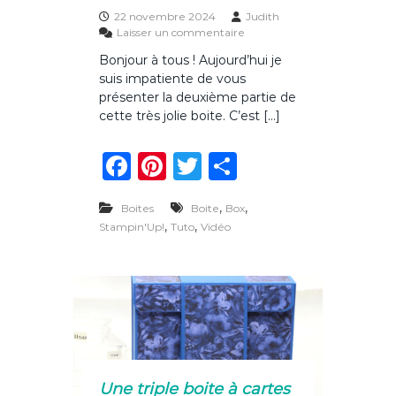
i
22 novembre 2024
Judith
e
s
Laisser un commentaire
r
u
Bonjour à tous ! Aujourd’hui je
d
r
suis impatiente de vous
e
S
l
u
présenter la deuxième partie de
’
i
cette très jolie boite. C’est […]
a
t
v
e
F
Pi
T
P
e
e
n
t
a
n
w
ar
t
f
,
i
,
Boites
Boite
Box
c
te
it
ta
n
,
,
Stampin'Up!
Tuto
Vidéo
d
e
re
te
g
e
b
st
r
er
l
a
o
t
r
o
i
p
k
l
e
Une triple boite à cartes