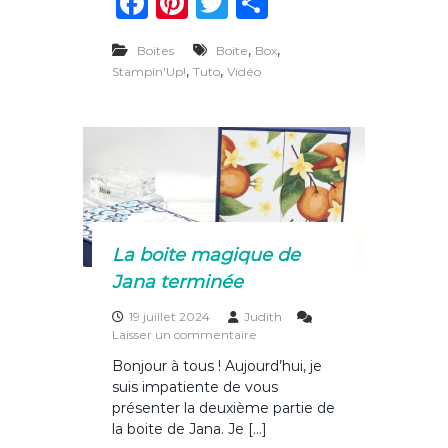
F
Pi
T
P
e
i
a
n
w
ar
p
t
o
,
,
Boites
Boite
Box
e
c
te
it
ta
c
,
,
Stampin'Up!
Tuto
Vidéo
h
e
re
te
g
e
t
b
st
r
er
t
o
e
a
o
v
e
k
c
o
La boite magique de
n
Jana terminée
g
l
e
19 juillet 2024
Judith
t
s
Laisser un commentaire
s
u
Bonjour à tous ! Aujourd’hui, je
r
suis impatiente de vous
L
a
présenter la deuxième partie de
b
la boite de Jana. Je […]
o