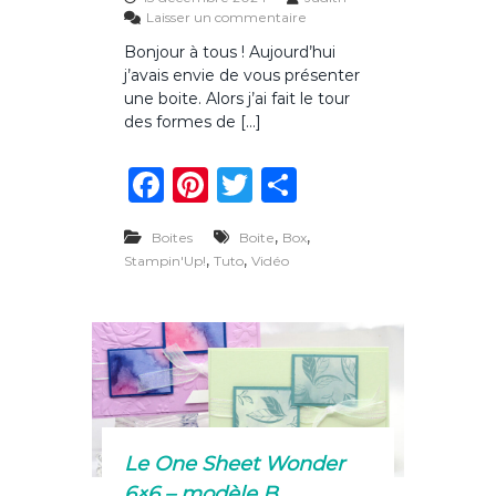
s
Laisser un commentaire
l
u
e
Bonjour à tous ! Aujourd’hui
r
C
j’avais envie de vous présenter
U
n
une boite. Alors j’ai fait le tour
e
des formes de […]
j
o
F
Pi
T
P
l
i
a
n
w
ar
e
,
b
,
Boites
Boite
Box
c
te
it
ta
o
,
,
Stampin'Up!
Tuto
Vidéo
i
e
re
te
g
t
b
st
r
er
e
p
o
o
u
o
r
o
k
f
f
Le One Sheet Wonder
r
6×6 – modèle B
i