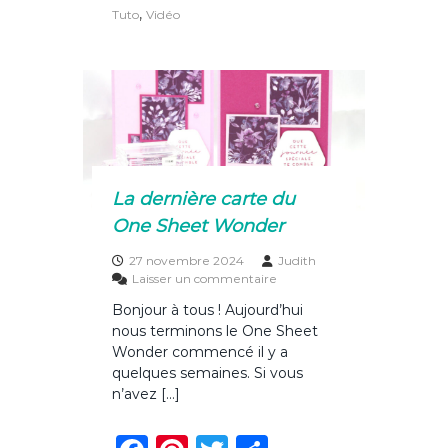
m
e
re
te
g
,
Tuto
Vidéo
a
b
st
r
er
u
x
o
n
i
o
d
s
k
h
i
v
La dernière carte du
e
One Sheet Wonder
r
n
a
27 novembre 2024
Judith
u
s
Laisser un commentaire
x
u
Bonjour à tous ! Aujourd’hui
r
nous terminons le One Sheet
L
a
Wonder commencé il y a
d
quelques semaines. Si vous
e
n’avez […]
r
n
i