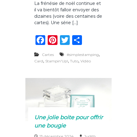
La frénésie de noël continue et
r
o
il va bientôt falloir envoyer des
L
u
e
dizaines (voire des centaines de
r
O
n
cartes). Une série […]
n
o
e
ë
F
Pi
T
P
S
l
h
a
n
w
ar
e
e
,
Cartes
#simplestamping
c
te
it
ta
t
,
,
,
Card
Stampin'Up!
Tuto
Vidéo
W
e
re
te
g
o
b
st
r
er
n
d
o
e
r
o
6
×
k
6
–
Une jolie boite pour offrir
m
une bougie
o
d
13 décembre 2024
Judith
è