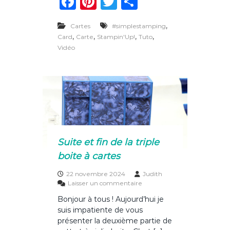
F
Pi
T
P
è
a
n
w
ar
r
e
,
Cartes
#simplestamping
c
te
it
ta
c
,
,
,
,
Card
Carte
Stampin'Up!
Tuto
a
e
re
te
g
Vidéo
r
t
b
st
r
er
e
o
d
u
o
O
n
k
e
S
h
Suite et fin de la triple
e
e
boite à cartes
t
W
22 novembre 2024
Judith
o
s
Laisser un commentaire
n
u
Bonjour à tous ! Aujourd’hui je
d
r
e
suis impatiente de vous
S
r
u
présenter la deuxième partie de
i