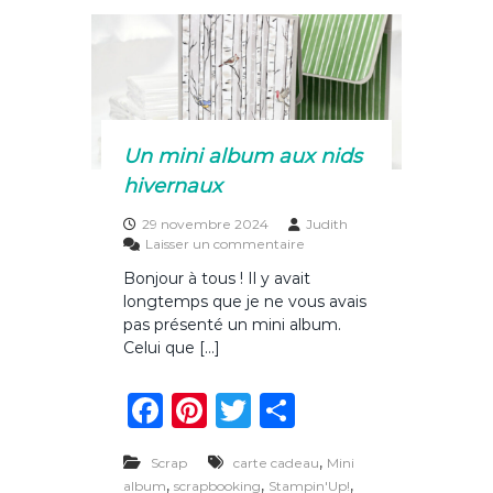
d
o
e
r
o
6
×
k
6
–
m
Un mini album aux nids
o
hivernaux
d
è
l
29 novembre 2024
Judith
e
s
Laisser un commentaire
A
u
Bonjour à tous ! Il y avait
r
longtemps que je ne vous avais
U
n
pas présenté un mini album.
m
Celui que […]
i
n
F
Pi
T
P
i
a
a
n
w
ar
l
b
,
Scrap
carte cadeau
Mini
c
te
it
ta
u
,
,
,
album
scrapbooking
Stampin'Up!