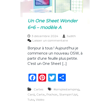
o
u
c
k
a
l
e
Un One Sheet Wonder
n
6×6 – modèle A
d
r
i
3 décembre 2024
Judith
e
s
Laisser un commentaire
r
u
Bonjour à tous ! Aujourd’hui je
d
r
commence un nouveau OSW, à
e
U
l
n
partir d’une feuille plus petite.
’
O
C’est un One Sheet […]
a
n
v
e
F
Pi
T
P
e
S
n
h
a
n
w
ar
t
e
e
,
Cartes
#simplestamping
c
te
it
ta
t
,
,
,
,
Card
Carte
Pochoir
Stampin'Up!
W
e
re
te
g
,
Tuto
Vidéo
o
b
st
r
er
n