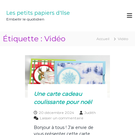
A
l
Les petits papiers d'Ilse
l
Embellir le quotidien
e
r
a
Étiquette :
Vidéo
Accueil
Vidéo
u
c
o
n
t
e
n
u
Une carte cadeau
coulissante pour noël
20 décembre 2024
Judith
s
Laisser un commentaire
u
Bonjour à tous ! J’ai envie de
r
vous présenter cette carte
U