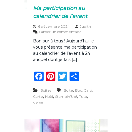
m
Ma participation au
o
calendrier de l’avent
d
è
l
6 décembre 2024
Judith
e
s
Laisser un commentaire
B
u
Bonjour à tous ! Aujourd’hui je
r
vous présente ma participation
M
a
au calendrier de l’avent à 24
p
auquel dont je fais […]
a
r
F
Pi
T
P
t
i
a
n
w
ar
c
,
i
,
,
Boites
Boite
Box
Card
c
te
it
ta
p
,
,
,
,
Carte
Noël
Stampin'Up!
Tuto
a
e
re
te
g
Vidéo
t
b
st
r
er
i
o
o
n
a