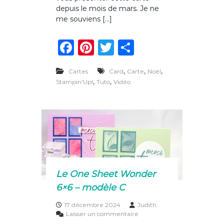
n
depuis le mois de mars. Je ne
e
me souviens […]
c
a
F
Pi
T
P
r
t
a
n
w
ar
e
,
c
,
,
Cartes
Card
Carte
Noël
c
te
it
ta
a
,
,
Stampin'Up!
Tuto
Vidéo
d
e
re
te
g
e
b
st
r
er
a
u
o
c
o
o
u
l
k
i
s
Le One Sheet Wonder
s
6×6 – modèle C
a
n
17 décembre 2024
Judith
t
s
Laisser un commentaire
e
u
p