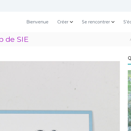
Bienvenue
Créer
Se rencontrer
S’é
p de SIE
Q