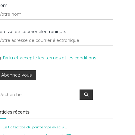
Nom
dresse de courrier électronique:
J'ai lu et accepte les termes et les conditions
R
e
c
h
e
rticles récents
r
c
h
e
Le tic tac toe du printemps avec SIE
r