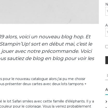
A
9 alors, voici un nouveau blog hop. Et
ampin’Up! sort en début mai, c’est le
 jouer avec notre précommande. Voici
s sautiez de blog en blog pour voir les
R
e
 pour le nouveau catalogue alors j’ai pu me choisir
c
vous présenter deux cartes avec deux lots tampons +
h
A
e
r
 le lot Safari smiles avec cette famille d’éléphants. Il y a
c
e couleur pour le coloriage. Vous la verrez probablement