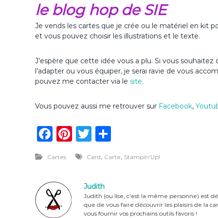
le blog hop de SIE
Je vends les cartes que je crée ou le matériel en kit p
et vous pouvez choisir les illustrations et le texte.
J’espère que cette idée vous a plu. Si vous souhaitez d
l’adapter ou vous équiper, je serai ravie de vous acco
pouvez me contacter via le
site
.
Vous pouvez aussi me retrouver sur
Facebook
,
Youtu
F
Pi
T
P
a
n
w
ar
,
,
Cartes
Card
Carte
Stampin'Up!
c
te
it
ta
e
re
te
g
Judith
b
st
r
er
Judith (ou Ilse, c'est la même personne) est dé
que de vous faire découvrir les plaisirs de la 
o
vous fournir vos prochains outils favoris !