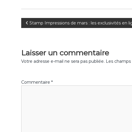
o
k
N
Stamp Impressions de mars : les exclusivités en l
a
v
Laisser un commentaire
i
Votre adresse e-mail ne sera pas publiée.
Les champs o
g
Commentaire
*
a
t
i
o