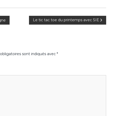
Le tic tac toe du printemps avec SIE
igne
bligatoires sont indiqués avec
*