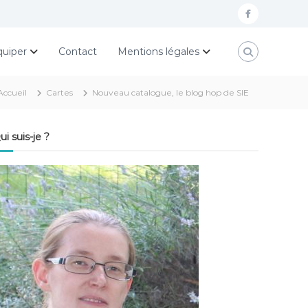
f
a
quiper
Contact
Mentions légales
c
e
Accueil
Cartes
Nouveau catalogue, le blog hop de SIE
b
o
ui suis-je ?
o
k