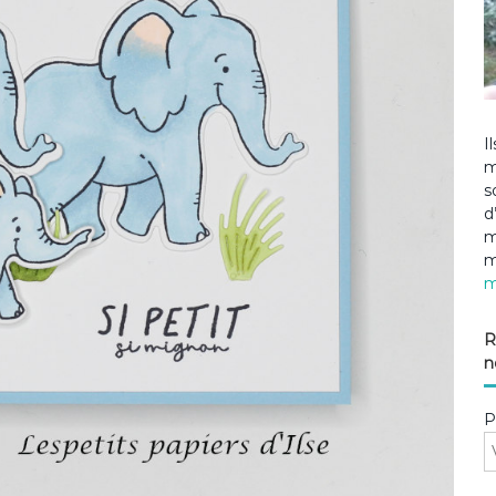
I
m
s
d
m
m
m
R
n
P