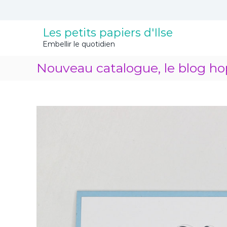
A
l
l
Les petits papiers d'Ilse
e
Embellir le quotidien
r
a
Nouveau catalogue, le blog ho
u
c
o
n
t
e
n
u