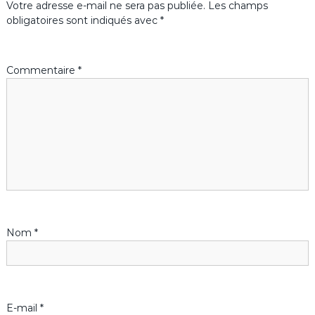
Votre adresse e-mail ne sera pas publiée.
Les champs
g
obligatoires sont indiqués avec
*
a
Commentaire
*
t
i
o
n
d
Nom
*
e
l
’
E-mail
*