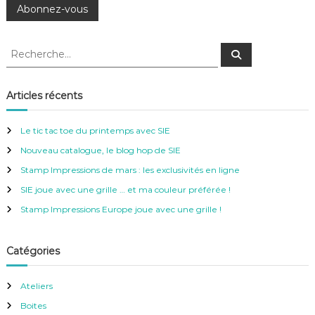
R
R
e
e
c
c
h
e
h
Articles récents
r
e
c
h
r
e
Le tic tac toe du printemps avec SIE
r
c
Nouveau catalogue, le blog hop de SIE
h
e
Stamp Impressions de mars : les exclusivités en ligne
r
SIE joue avec une grille … et ma couleur préférée !
:
Stamp Impressions Europe joue avec une grille !
Catégories
Ateliers
Boites