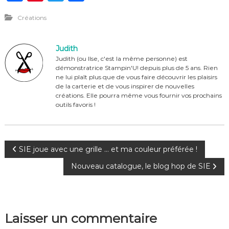
a
n
w
ar
Créations
c
te
it
ta
e
re
te
g
Judith
b
st
r
er
Judith (ou Ilse, c'est la même personne) est
démonstratrice Stampin'U! depuis plus de 5 ans. Rien
o
ne lui plaît plus que de vous faire découvrir les plaisirs
o
de la carterie et de vous inspirer de nouvelles
créations. Elle pourra même vous fournir vos prochains
k
outils favoris !
N
SIE joue avec une grille … et ma couleur préférée !
Nouveau catalogue, le blog hop de SIE
a
v
Laisser un commentaire
i