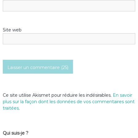
a
r
Site web
t
i
c
l
e
Ce site utilise Akismet pour réduire les indésirables.
En savoir
plus sur la façon dont les données de vos commentaires sont
traitées
.
Qui suis-je ?