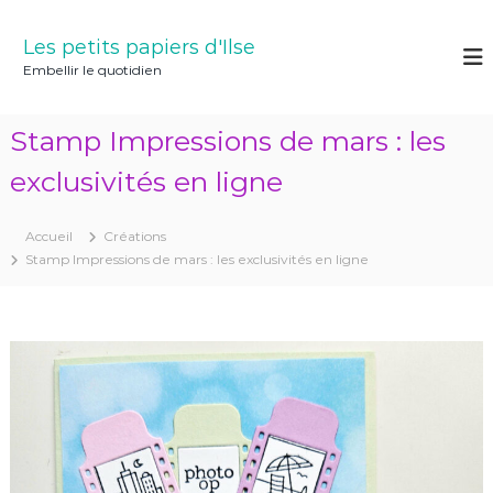
A
l
Les petits papiers d'Ilse
l
Embellir le quotidien
e
r
a
Stamp Impressions de mars : les
u
c
exclusivités en ligne
o
n
Accueil
Créations
t
Stamp Impressions de mars : les exclusivités en ligne
e
n
u