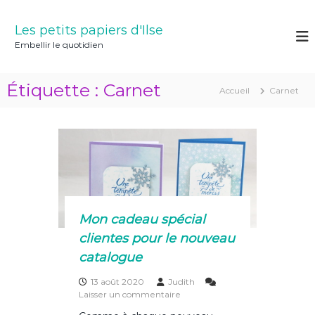
A
l
Les petits papiers d'Ilse
l
Embellir le quotidien
e
r
a
Étiquette :
Carnet
Accueil
Carnet
u
c
o
n
t
e
n
u
Mon cadeau spécial
clientes pour le nouveau
catalogue
13 août 2020
Judith
s
Laisser un commentaire
u