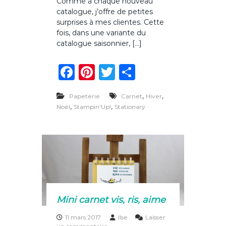
Comme à chaque nouveau
r
catalogue, j’offre de petites
M
o
surprises à mes clientes. Cette
n
fois, dans une variante du
c
catalogue saisonnier, […]
a
d
F
Pi
T
P
e
a
a
n
w
ar
u
s
,
,
Papeterie
Carnet
Hiver
c
te
it
ta
p
,
,
Noël
Stampin'Up!
Stationary
é
e
re
te
g
c
i
b
st
r
er
a
o
l
c
o
l
i
k
e
n
Mini carnet vis, ris, aime
t
e
11 mars 2017
Ilse
Laisser
s
s