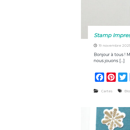
Stamp Impress
19 novembre 202
Bonjour à tous ! 
nous jouons […]
F
Pi
a
n
Cartes
Bl
c
te
e
re
b
st
o