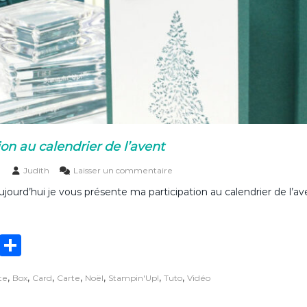
s
s
a
n
t
e
p
o
u
r
n
on au calendrier de l’avent
o
ë
s
Judith
Laisser un commentaire
l
u
ujourd’hui je vous présente ma participation au calendrier de l’a
r
M
a
p
T
P
a
r
w
ar
t
,
,
,
,
,
,
,
te
Box
Card
Carte
Noël
Stampin'Up!
Tuto
Vidéo
it
ta
i
c
i