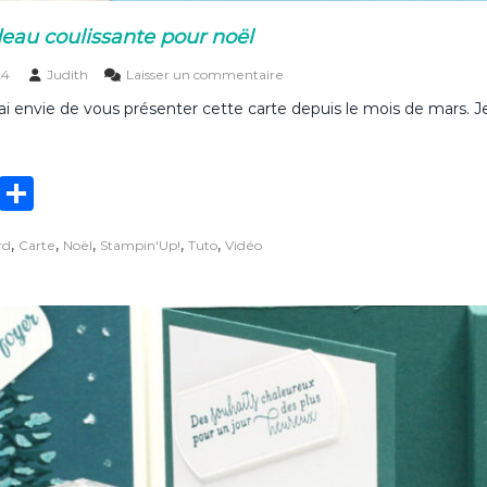
eau coulissante pour noël
s
24
Judith
Laisser un commentaire
u
J’ai envie de vous présenter cette carte depuis le mois de mars. 
r
U
n
e
T
P
c
a
w
ar
r
,
,
,
,
,
rd
Carte
Noël
Stampin'Up!
Tuto
Vidéo
it
ta
t
e
te
g
c
a
r
er
d
e
a
u
c
o
u
l
i