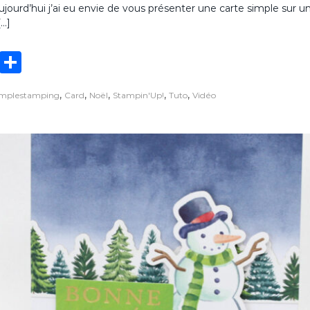
ujourd’hui j’ai eu envie de vous présenter une carte simple sur u
r
n
[…]
C
t
a
r
T
P
t
e
w
ar
s
,
,
,
,
,
implestamping
Card
Noël
Stampin'Up!
Tuto
Vidéo
it
ta
i
m
te
g
p
l
r
er
e
s
u
r
u
n
s
k
e
t
c
h
d
e