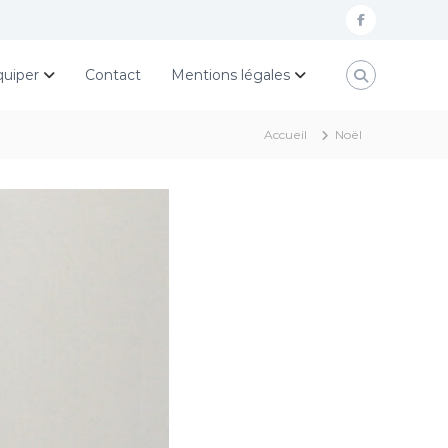
f
a
quiper
Contact
Mentions légales
c
e
Accueil
Noël
b
o
o
k