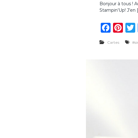
Bonjour à tous ! A
Stampin’Up! J’en 
F
Pi
a
n
Cartes
#s
c
te
e
re
b
st
o
o
k