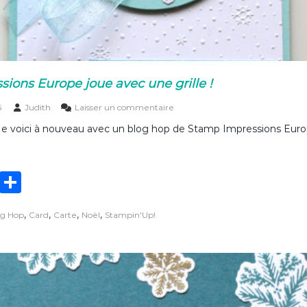
ions Europe joue avec une grille !
s
5
Judith
Laisser un commentaire
u
Me voici à nouveau avec un blog hop de Stamp Impressions Euro
r
S
t
a
T
P
m
p
w
ar
I
,
,
,
,
og Hop
Card
Carte
Noël
Stampin'Up!
it
ta
m
p
te
g
r
e
r
er
s
s
i
o