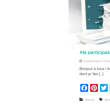
Ma participati
6 décembre 2024
Bonjour à tous ! A
dont je fais […]
F
Pi
a
n
Boites
Boi
c
te