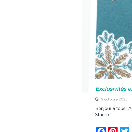
o
k
Exclusivités en
19 octobre 2025
Bonjour à tous ! 
Stamp […]
F
Pi