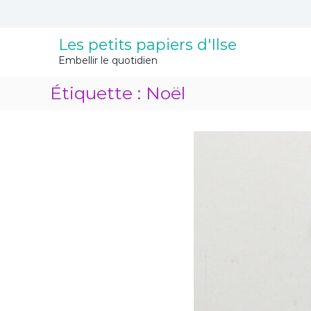
A
l
l
Les petits papiers d'Ilse
e
Embellir le quotidien
r
a
Étiquette :
Noël
u
c
o
n
t
e
n
u