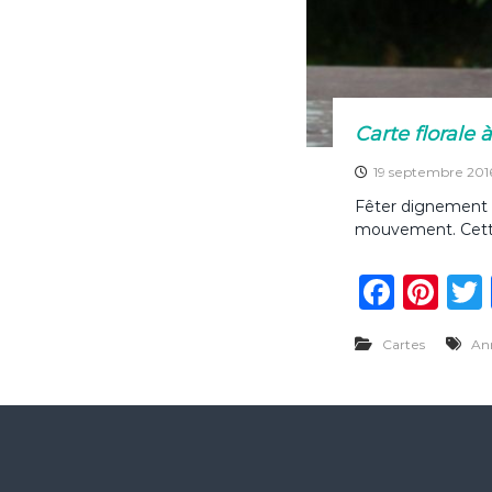
Carte florale 
19 septembre 201
Fêter dignement un
mouvement. Cette 
F
Pi
a
n
Cartes
Ann
c
te
e
re
b
st
o