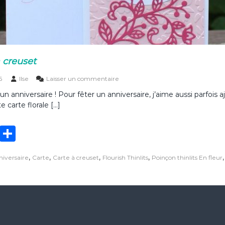
à creuset
s
6
Ilse
Laisser un commentaire
u
 anniversaire ! Pour fêter un anniversaire, j’aime aussi parfois 
r
carte florale […]
C
a
r
T
P
t
e
w
ar
f
,
,
,
,
iversaire
Carte
Carte à creuset
Flourish Thinlits
Poinçon thinlits En fleur
it
ta
l
o
te
g
r
a
r
er
l
e
à
c