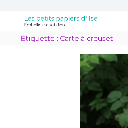
A
l
l
Les petits papiers d'Ilse
e
Embellir le quotidien
r
a
Étiquette :
Carte à creuset
u
c
o
n
t
e
n
u