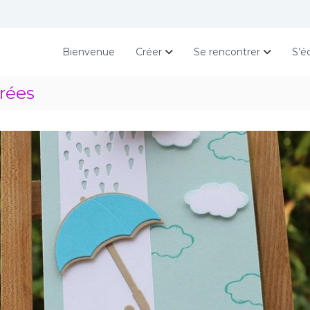
Bienvenue
Créer
Se rencontrer
S’é
rées