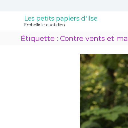
A
l
l
Les petits papiers d'Ilse
e
Embellir le quotidien
r
a
Étiquette :
Contre vents et ma
u
c
o
n
t
e
n
u