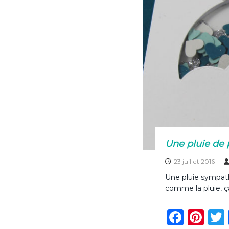
k
Une pluie de
23 juillet 2016
Une pluie sympath
comme la pluie, ç
F
Pi