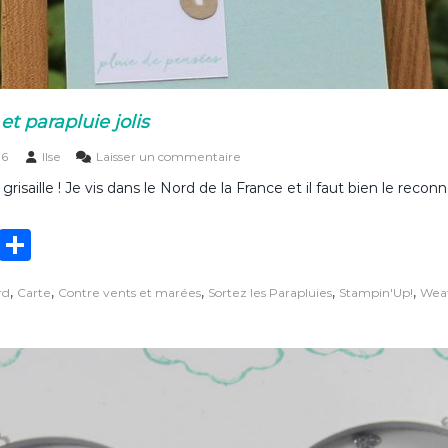
t parapluie jolis
s
16
Ilse
Laisser un commentaire
u
isaille ! Je vis dans le Nord de la France et il faut bien le reconna
r
C
a
T
P
r
t
w
ar
e
,
,
,
,
,
rd
Carte
Contre vents et marées
Sortez les Parapluies
Stampin'Up!
Weat
it
ta
n
u
te
g
a
g
r
er
e
s
e
t
p