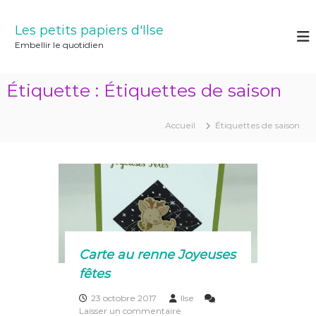
A
l
Les petits papiers d'Ilse
l
Embellir le quotidien
e
r
a
Étiquette :
Étiquettes de saison
u
c
o
Accueil
Étiquettes de saison
n
t
e
n
u
Carte au renne Joyeuses
fêtes
23 octobre 2017
Ilse
s
Laisser un commentaire