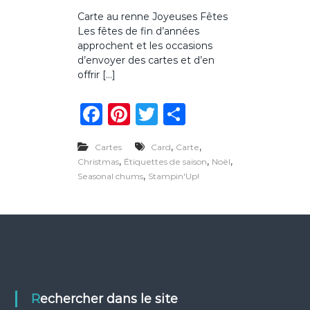
u
Carte au renne Joyeuses Fêtes
r
Les fêtes de fin d’années
C
a
approchent et les occasions
r
d’envoyer des cartes et d’en
t
offrir […]
e
a
F
Pi
T
P
u
r
a
n
w
ar
e
n
,
,
Cartes
Card
Carte
c
te
it
ta
n
,
,
,
Christmas
Étiquettes de saison
Noël
e
e
re
te
g
,
Seasonal chums
Stampin'Up!
J
o
b
st
r
er
y
o
e
u
o
s
e
k
s
f
ê
Rechercher dans le site
t