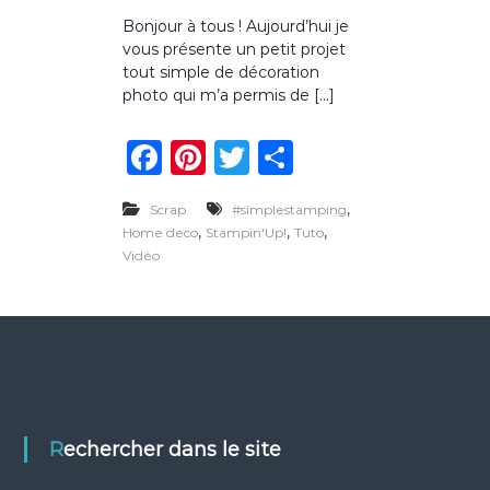
u
Bonjour à tous ! Aujourd’hui je
r
vous présente un petit projet
H
o
tout simple de décoration
m
photo qui m’a permis de […]
e
d
F
Pi
T
P
é
c
a
n
w
ar
o
d
,
Scrap
#simplestamping
c
te
it
ta
e
,
,
,
Home deco
Stampin'Up!
Tuto
s
e
re
te
g
Vidéo
v
b
st
r
er
a
c
o
a
n
o
c
e
k
s
Rechercher dans le site