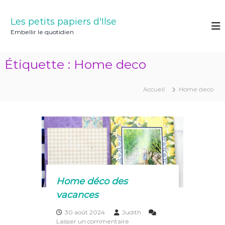
A
l
Les petits papiers d'Ilse
l
Embellir le quotidien
e
r
a
Étiquette :
Home deco
u
c
o
Accueil
Home deco
n
t
e
n
u
Home déco des
vacances
30 août 2024
Judith
s
Laisser un commentaire