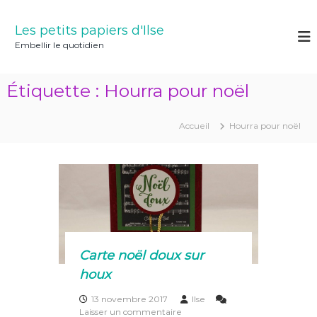
A
l
Les petits papiers d'Ilse
l
Embellir le quotidien
e
r
a
Étiquette :
Hourra pour noël
u
c
o
Accueil
Hourra pour noël
n
t
e
n
u
Carte noël doux sur
houx
13 novembre 2017
Ilse
s
Laisser un commentaire