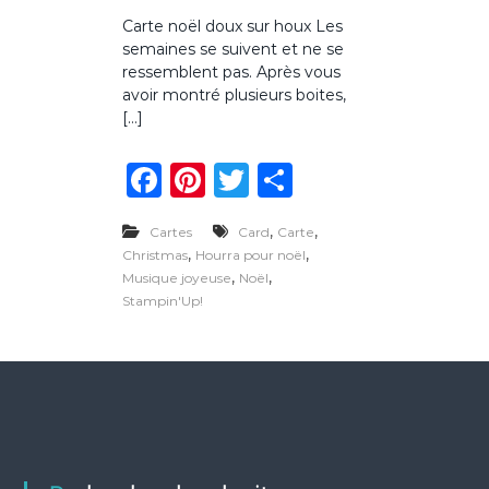
u
Carte noël doux sur houx Les
r
semaines se suivent et ne se
C
a
ressemblent pas. Après vous
r
avoir montré plusieurs boites,
t
[…]
e
n
F
Pi
T
P
o
ë
a
n
w
ar
l
d
,
,
Cartes
Card
Carte
c
te
it
ta
o
,
,
Christmas
Hourra pour noël
u
e
re
te
g
,
,
Musique joyeuse
Noël
x
Stampin'Up!
s
b
st
r
er
u
o
r
h
o
o
u
k
x