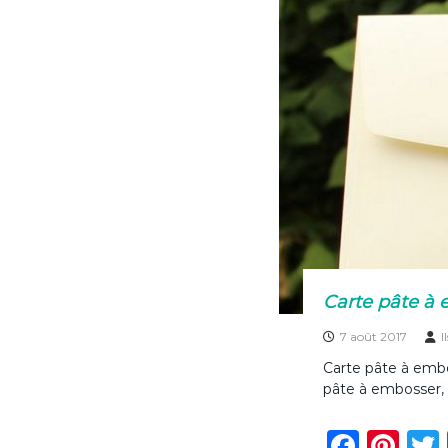
o
k
Carte pâte à 
7 août 2017
I
Carte pâte à embo
pâte à embosser, 
F
Pi