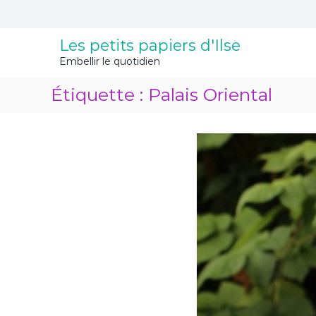
A
l
l
Les petits papiers d'Ilse
e
Embellir le quotidien
r
a
Étiquette :
Palais Oriental
u
c
o
n
t
e
n
u