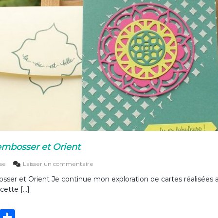
l
i
p
e
s
i
n
d
i
g
o
embosser et Orient
s
lse
Laisser un commentaire
u
sser et Orient Je continue mon exploration de cartes réalisées a
r
cette […]
C
a
r
T
P
t