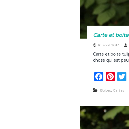
Carte et boite
10 août 2017
Carte et boite tu
chose qui est peu
F
Pi
a
n
,
Boites
Cartes
c
te
e
re
b
st
o