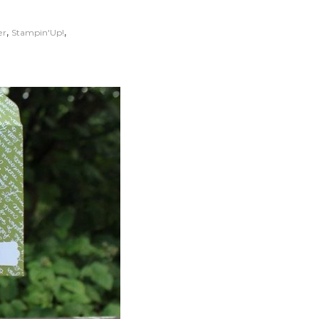
,
,
er
Stampin'Up!