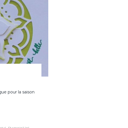
ue pour la saison
,
ntal
Stampin'Up!