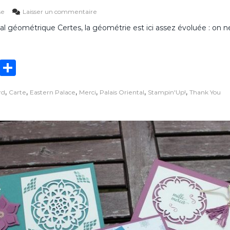
s
se
Laisser un commentaire
u
tal géométrique Certes, la géométrie est ici assez évoluée : on ne
r
C
a
r
T
P
t
e
w
ar
p
,
,
,
,
,
,
rd
Carte
Eastern Palace
Merci
Palais Oriental
Stampin'Up!
Thank You
it
ta
a
l
te
g
a
i
r
er
s
o
r
i
e
n
t
a
l
g
é