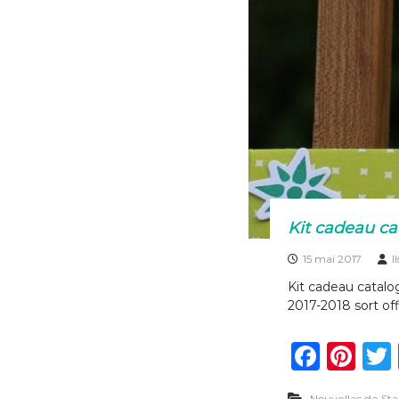
Kit cadeau ca
15 mai 2017
I
Kit cadeau catalo
2017-2018 sort off
F
Pi
a
n
Nouvelles de St