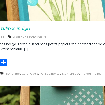
 tulipes indigo
s
Ilse
Laisser un commentaire
u
lipes indigo J’aime quand mes petits papiers me permettent de 
r
 vraisemblable […]
C
a
r
T
P
t
e
w
ar
e
,
,
,
,
,
,
Boite
Box
Card
Carte
Palais Oriental
Stampin'Up!
Tranquil Tulips
it
ta
t
b
te
g
o
i
r
er
t
e
t
u