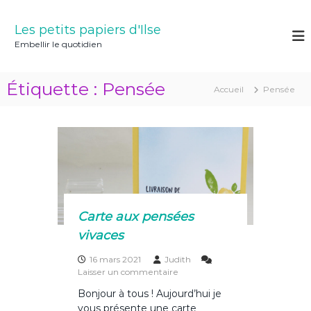
A
l
Les petits papiers d'Ilse
l
Embellir le quotidien
e
r
a
Étiquette :
Pensée
Accueil
Pensée
u
c
o
n
t
e
n
u
Carte aux pensées
vivaces
16 mars 2021
Judith
s
Laisser un commentaire
u
Bonjour à tous ! Aujourd’hui je
r
vous présente une carte
C