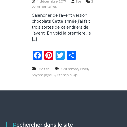
4 décembre 2017
Ilse
2
s
commentaires
u
Calendrier de l’avent version
r
chocolats Cette année j’ai fait
C
a
trois sortes de calendriers de
l
l’avent. En voici la première, le
e
[…]
n
d
F
Pi
T
P
r
i
a
n
w
ar
e
r
,
,
Boites
Christmas
Noël
c
te
it
ta
d
,
Soyons joyeux
Stampin'Up!
e
e
re
te
g
l
’
b
st
r
er
a
o
v
e
o
n
t
k
v
e
Rechercher dans le site