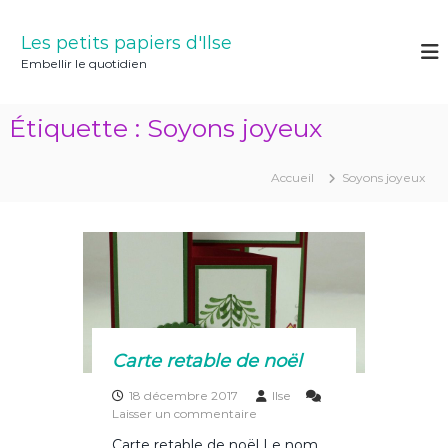
A
l
Les petits papiers d'Ilse
l
Embellir le quotidien
e
r
a
Étiquette :
Soyons joyeux
u
c
o
Accueil
Soyons joyeux
n
t
e
n
u
Carte retable de noël
18 décembre 2017
Ilse
s
Laisser un commentaire
u
Carte retable de noël Le nom