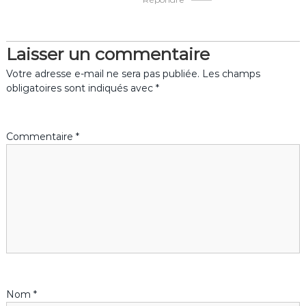
e
l
Laisser un commentaire
’
Votre adresse e-mail ne sera pas publiée.
Les champs
obligatoires sont indiqués avec
*
a
r
Commentaire
*
t
i
c
l
e
Nom
*