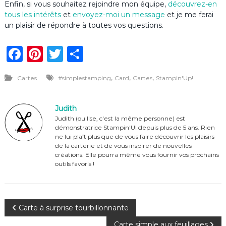
Enfin, si vous souhaitez rejoindre mon équipe,
découvrez-en
tous les intérêts
et
envoyez-moi un message
et je me ferai
un plaisir de répondre à toutes vos questions.
F
Pi
T
P
a
n
w
ar
,
,
,
Cartes
#simplestamping
Card
Cartes
Stampin'Up!
c
te
it
ta
e
re
te
g
Judith
b
st
r
er
Judith (ou Ilse, c'est la même personne) est
démonstratrice Stampin'U! depuis plus de 5 ans. Rien
o
ne lui plaît plus que de vous faire découvrir les plaisirs
o
de la carterie et de vous inspirer de nouvelles
créations. Elle pourra même vous fournir vos prochains
k
outils favoris !
N
Carte à surprise tourbillonnante
Carte simple aux feuillages