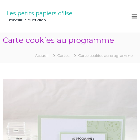
A
l
Les petits papiers d'Ilse
l
Embellir le quotidien
e
r
a
Carte cookies au programme
u
c
o
Accueil
Cartes
Carte cookies au programme
n
t
e
n
u