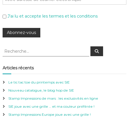
J'ai lu et accepte les termes et les conditions
R
R
e
e
c
c
h
e
h
Articles récents
r
e
c
h
r
e
Le tic tac toe du printemps avec SIE
r
c
Nouveau catalogue, le blog hop de SIE
h
e
Stamp Impressions de mars : les exclusivités en ligne
r
SIE joue avec une grille … et ma couleur préférée !
:
Stamp Impressions Europe joue avec une grille !