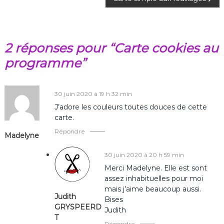
a
v
2 réponses pour “Carte cookies au
i
programme”
g
a
30 juin 2020 à 19 h 32 min
J’adore les couleurs toutes douces de cette
t
carte.
Répondre
Madelyne
i
30 juin 2020 à 20 h 59 min
o
Merci Madelyne. Elle est sont
assez inhabituelles pour moi
n
mais j’aime beaucoup aussi.
Judith
Bises
d
GRYSPEERD
Judith
T
Répondre