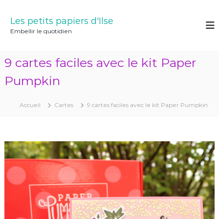
A
l
Les petits papiers d'Ilse
l
Embellir le quotidien
e
r
a
9 cartes faciles avec le kit Paper
u
c
Pumpkin
o
n
Accueil
Cartes
9 cartes faciles avec le kit Paper Pumpkin
t
e
n
u