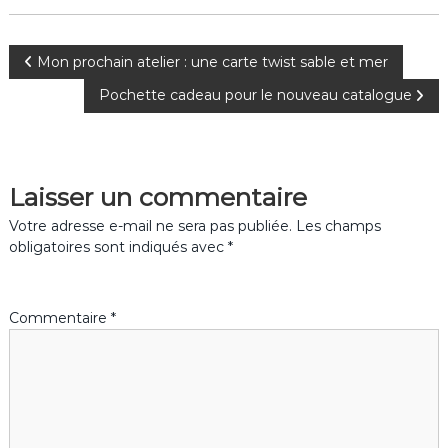
N
Mon prochain atelier : une carte twist sable et mer
Pochette cadeau pour le nouveau catalogue
a
v
Laisser un commentaire
i
Votre adresse e-mail ne sera pas publiée.
Les champs
g
obligatoires sont indiqués avec
*
a
Commentaire
*
t
i
o