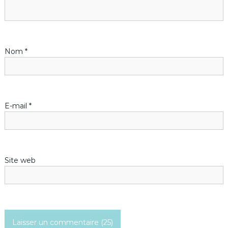
n
d
Nom
*
e
l
’
E-mail
*
a
r
Site web
t
i
c