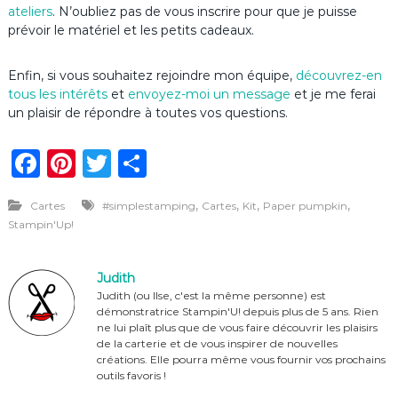
ateliers
. N’oubliez pas de vous inscrire pour que je puisse
prévoir le matériel et les petits cadeaux.
Enfin, si vous souhaitez rejoindre mon équipe,
découvrez-en
tous les intérêts
et
envoyez-moi un message
et je me ferai
un plaisir de répondre à toutes vos questions.
F
Pi
T
P
a
n
w
ar
,
,
,
,
Cartes
#simplestamping
Cartes
Kit
Paper pumpkin
c
te
it
ta
Stampin'Up!
e
re
te
g
b
st
r
er
Judith
o
Judith (ou Ilse, c'est la même personne) est
démonstratrice Stampin'U! depuis plus de 5 ans. Rien
o
ne lui plaît plus que de vous faire découvrir les plaisirs
de la carterie et de vous inspirer de nouvelles
k
créations. Elle pourra même vous fournir vos prochains
outils favoris !