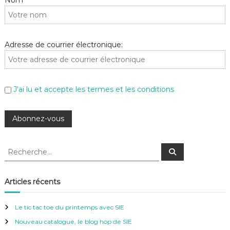
Nom
Adresse de courrier électronique:
J'ai lu et accepte les termes et les conditions
R
R
e
e
c
c
h
e
h
Articles récents
r
e
c
h
r
e
Le tic tac toe du printemps avec SIE
r
c
Nouveau catalogue, le blog hop de SIE
h