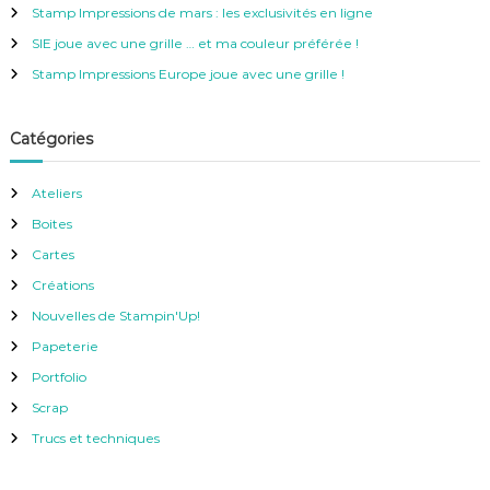
e
Stamp Impressions de mars : les exclusivités en ligne
r
SIE joue avec une grille … et ma couleur préférée !
:
Stamp Impressions Europe joue avec une grille !
Catégories
Ateliers
Boites
Cartes
Créations
Nouvelles de Stampin'Up!
Papeterie
Portfolio
Scrap
Trucs et techniques