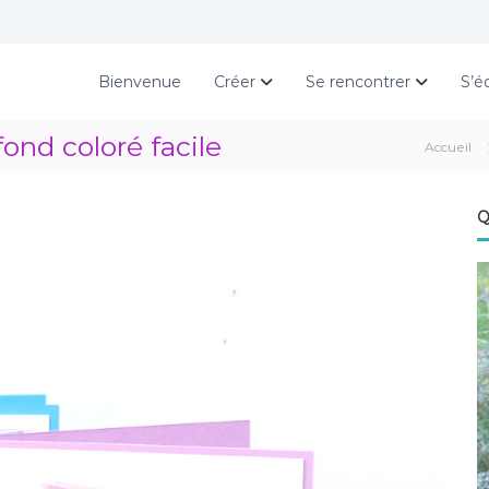
Bienvenue
Créer
Se rencontrer
S’é
ond coloré facile
Accueil
Q