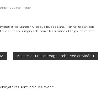
,
ampin'Up!
Technique
monstratrice Stampin'U! depuis plus de 5 ans. Rien ne lui plaît plus
carterie et de vous inspirer de nouvelles créations. Elle pourra même
Aquarelle sur une image embossée en vidéo
rd
bligatoires sont indiqués avec
*