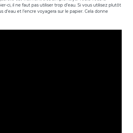
ci, il ne faut pas utiliser trop d’eau. Si vous utilisez plutôt
s d’eau et l’encre voyagera sur le papier. Cela donne