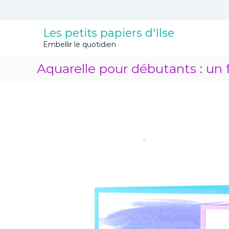
A
l
l
Les petits papiers d'Ilse
e
Embellir le quotidien
r
a
Aquarelle pour débutants : un f
u
c
o
n
t
e
n
u