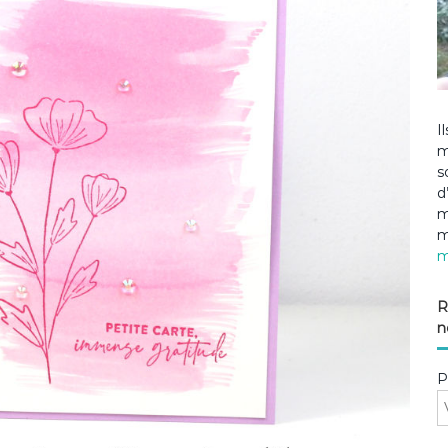
I
m
s
d
m
m
m
R
n
P