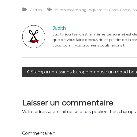
a
n
w
ar
,
,
,
,
Cartes
#simplestamping
Aquarelle
Card
Carte
St
c
te
it
ta
e
re
te
g
Judith
b
st
r
er
Judith (ou Ilse, c'est la même personne) est dé
que de vous faire découvrir les plaisirs de la 
o
vous fournir vos prochains outils favoris !
o
k
N
Stamp impressions Europe propose un mood boa
a
v
Laisser un commentaire
i
Votre adresse e-mail ne sera pas publiée.
Les champs o
g
Commentaire
*