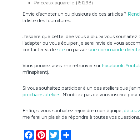
Pinceaux aquarelle (151298)
Envie d’acheter un ou plusieurs de ces articles ?
Rend
la liste des fournitures.
J’espère que cette idée vous a plu. Si vous souhaitez d
l’adapter ou vous équiper, je serai ravie de vous acc
contacter via le
site
ou passer
une commande direct
Vous pouvez aussi me retrouver sur
Facebook
,
Youtu
m’inspirent).
Si vous souhaitez participer à un des ateliers que j’a
prochains ateliers
. N’oubliez pas de vous inscrire pour 
Enfin, si vous souhaitez rejoindre mon équipe,
découvr
me ferai un plaisir de répondre à toutes vos questions.
F
Pi
T
P