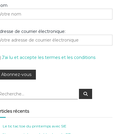
Nom
dresse de courrier électronique:
J'ai lu et accepte les termes et les conditions
R
e
c
h
e
rticles récents
r
c
h
e
Le tic tac toe du printemps avec SIE
r