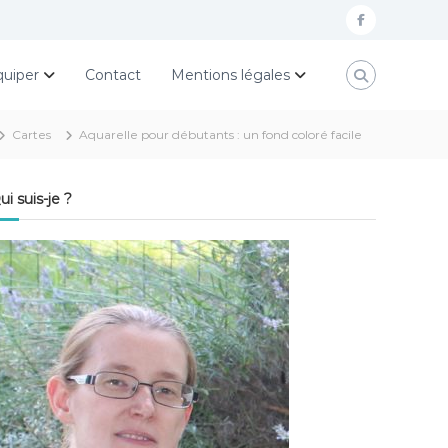
f
a
quiper
Contact
Mentions légales
c
e
Cartes
Aquarelle pour débutants : un fond coloré facile
b
o
ui suis-je ?
o
k