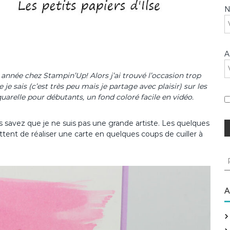
A
te année chez Stampin’Up! Alors j’ai trouvé l’occasion trop
je sais (c’est très peu mais je partage avec plaisir) sur les
uarelle pour débutants, un fond coloré facile en vidéo.
s savez que je ne suis pas une grande artiste. Les quelques
tent de réaliser une carte en quelques coups de cuiller à
R
e
c
h
A
e
r
c