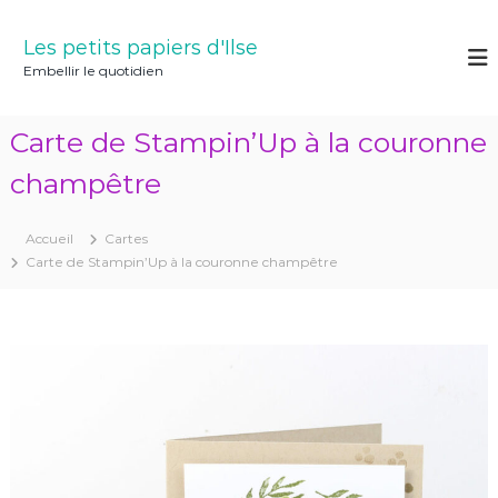
A
l
Les petits papiers d'Ilse
l
Embellir le quotidien
e
r
a
Carte de Stampin’Up à la couronne
u
c
champêtre
o
n
Accueil
Cartes
t
Carte de Stampin’Up à la couronne champêtre
e
n
u