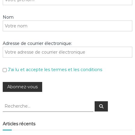
Nom
Adresse de courrier électronique:
J'ai lu et accepte les termes et les conditions
R
R
e
e
c
c
h
e
h
Articles récents
r
e
c
h