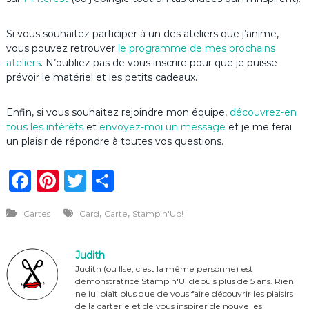
Si vous souhaitez participer à un des ateliers que j’anime,
vous pouvez retrouver
le programme de mes prochains
ateliers
. N’oubliez pas de vous inscrire pour que je puisse
prévoir le matériel et les petits cadeaux.
Enfin, si vous souhaitez rejoindre mon équipe,
découvrez-en
tous les intérêts
et
envoyez-moi un message
et je me ferai
un plaisir de répondre à toutes vos questions.
F
Pi
T
P
a
n
w
ar
,
,
Cartes
Card
Carte
Stampin'Up!
c
te
it
ta
e
re
te
g
Judith
b
st
r
er
Judith (ou Ilse, c'est la même personne) est
démonstratrice Stampin'U! depuis plus de 5 ans. Rien
o
ne lui plaît plus que de vous faire découvrir les plaisirs
de la carterie et de vous inspirer de nouvelles