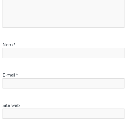
o
n
d
Nom
*
e
l
’
E-mail
*
a
r
Site web
t
i