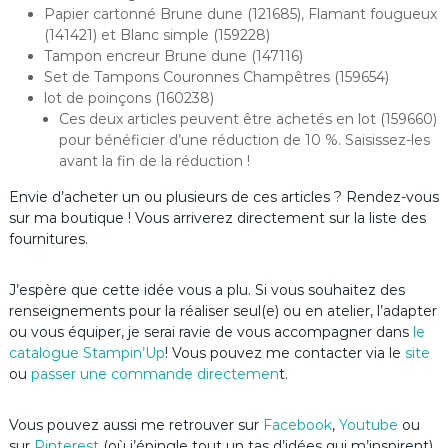
Papier cartonné Brune dune (121685), Flamant fougueux
(141421) et Blanc simple (159228)
Tampon encreur Brune dune (147116)
Set de Tampons Couronnes Champêtres (159654)
lot de poinçons (160238)
Ces deux articles peuvent être achetés en lot (159660)
pour bénéficier d’une réduction de 10 %. Saisissez-les
avant la fin de la réduction !
Envie d’acheter un ou plusieurs de ces articles ? Rendez-vous
sur ma boutique ! Vous arriverez directement sur la liste des
fournitures.
J’espère que cette idée vous a plu. Si vous souhaitez des
renseignements pour la réaliser seul(e) ou en atelier, l’adapter
ou vous équiper, je serai ravie de vous accompagner dans
le
catalogue Stampin’Up
! Vous pouvez me contacter via le
site
ou
passer une commande directemen
t.
Vous pouvez aussi me retrouver sur
Facebook
,
Youtube
ou
sur
Pinterest
(où j’épingle tout un tas d’idées qui m’inspirent).