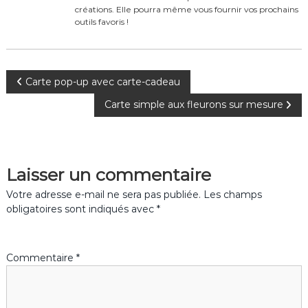
o
créations. Elle pourra même vous fournir vos prochains
k
outils favoris !
N
Carte pop-up avec carte-cadeau
Carte simple aux fleurons sur mesure
a
v
Laisser un commentaire
i
Votre adresse e-mail ne sera pas publiée.
Les champs
g
obligatoires sont indiqués avec
*
a
Commentaire
*
t
i