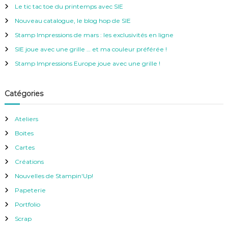
r
e
Le tic tac toe du printemps avec SIE
r
c
Nouveau catalogue, le blog hop de SIE
h
e
Stamp Impressions de mars : les exclusivités en ligne
r
SIE joue avec une grille … et ma couleur préférée !
:
Stamp Impressions Europe joue avec une grille !
Catégories
Ateliers
Boites
Cartes
Créations
Nouvelles de Stampin'Up!
Papeterie
Portfolio
Scrap