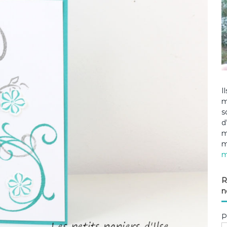
I
m
s
d
m
m
m
R
n
P