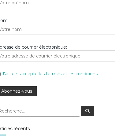
Nom
dresse de courrier électronique:
J'ai lu et accepte les termes et les conditions
R
e
c
h
e
rticles récents
r
c