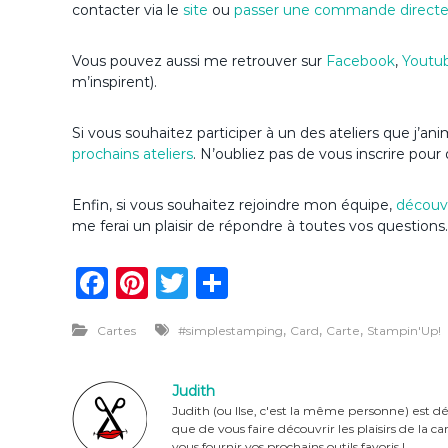
contacter via le
site
ou
passer une commande direct
Vous pouvez aussi me retrouver sur
Facebook
,
Youtu
m’inspirent).
Si vous souhaitez participer à un des ateliers que j’a
prochains ateliers
. N’oubliez pas de vous inscrire pour 
Enfin, si vous souhaitez rejoindre mon équipe,
découvr
me ferai un plaisir de répondre à toutes vos questions.
F
Pi
T
P
a
n
w
ar
,
,
,
Cartes
#simplestamping
Card
Carte
Stampin'Up!
c
te
it
ta
e
re
te
g
Judith
b
st
r
er
Judith (ou Ilse, c'est la même personne) est dé
que de vous faire découvrir les plaisirs de la 
o
vous fournir vos prochains outils favoris !