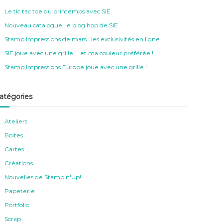
h
e
Le tic tac toe du printemps avec SIE
r
Nouveau catalogue, le blog hop de SIE
Stamp Impressions de mars : les exclusivités en ligne
SIE joue avec une grille … et ma couleur préférée !
Stamp Impressions Europe joue avec une grille !
atégories
Ateliers
Boites
Cartes
Créations
Nouvelles de Stampin'Up!
Papeterie
Portfolio
Scrap