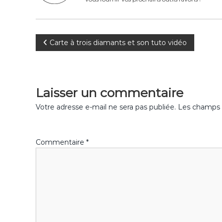
o
k
N
Carte à trois diamants et son tuto vidéo
a
v
Laisser un commentaire
i
Votre adresse e-mail ne sera pas publiée.
Les champs o
g
Commentaire
*
a
t
i