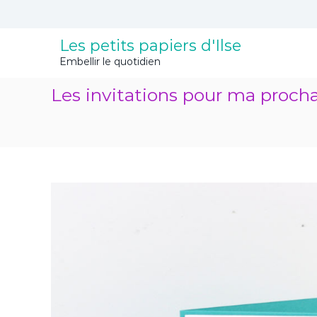
A
l
l
Les petits papiers d'Ilse
e
Embellir le quotidien
r
a
Les invitations pour ma proch
u
c
o
n
t
e
n
u