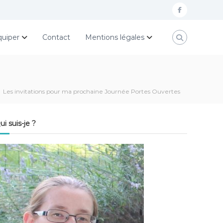
f
a
quiper
Contact
Mentions légales
c
e
b
o
Les invitations pour ma prochaine Journée Portes Ouvertes
o
k
ui suis-je ?