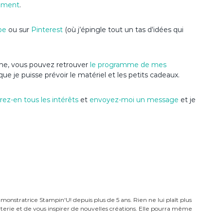
ement
.
be
ou sur
Pinterest
(où j’épingle tout un tas d’idées qui
nime, vous pouvez retrouver
le programme de mes
que je puisse prévoir le matériel et les petits cadeaux.
ez-en tous les intérêts
et
envoyez-moi un message
et je
monstratrice Stampin'U! depuis plus de 5 ans. Rien ne lui plaît plus
carterie et de vous inspirer de nouvelles créations. Elle pourra même