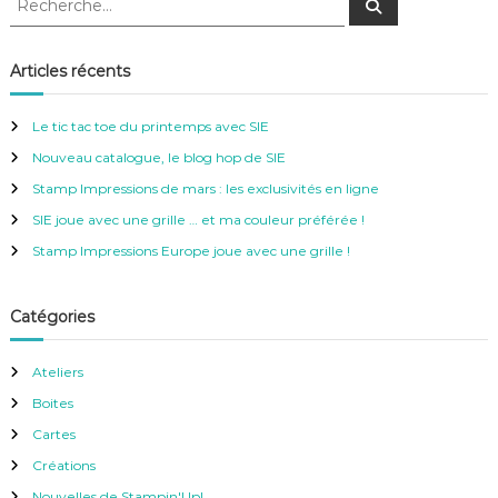
R
e
e
c
c
h
e
h
Articles récents
r
e
c
h
r
e
Le tic tac toe du printemps avec SIE
r
c
Nouveau catalogue, le blog hop de SIE
h
e
Stamp Impressions de mars : les exclusivités en ligne
r
SIE joue avec une grille … et ma couleur préférée !
:
Stamp Impressions Europe joue avec une grille !
Catégories
Ateliers
Boites
Cartes
Créations
Nouvelles de Stampin'Up!