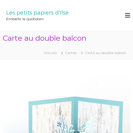
A
l
Les petits papiers d'Ilse
l
Embellir le quotidien
e
r
a
Carte au double balcon
u
c
o
Accueil
Cartes
Carte au double balcon
n
t
e
n
u