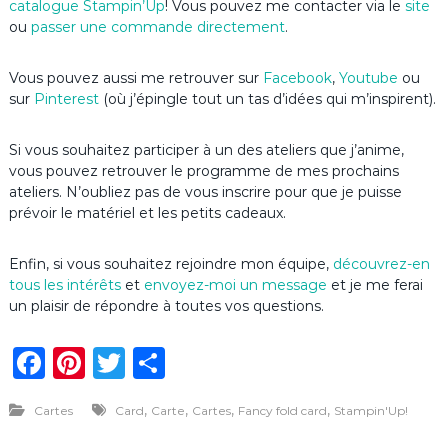
catalogue Stampin’Up
! Vous pouvez me contacter via le
site
ou
passer une commande directement
.
Vous pouvez aussi me retrouver sur
Facebook
,
Youtube
ou
sur
Pinterest
(où j’épingle tout un tas d’idées qui m’inspirent).
Si vous souhaitez participer à un des ateliers que j’anime,
vous pouvez retrouver le programme de mes prochains
ateliers. N’oubliez pas de vous inscrire pour que je puisse
prévoir le matériel et les petits cadeaux.
Enfin, si vous souhaitez rejoindre mon équipe,
découvrez-en
tous les intérêts
et
envoyez-moi un message
et je me ferai
un plaisir de répondre à toutes vos questions.
F
Pi
T
P
a
n
w
ar
,
,
,
,
Cartes
Card
Carte
Cartes
Fancy fold card
Stampin'Up!
c
te
it
ta