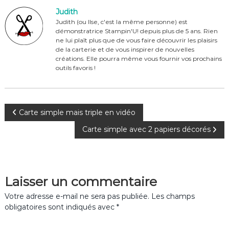
e
re
te
g
Judith
b
st
r
er
Judith (ou Ilse, c'est la même personne) est
démonstratrice Stampin'U! depuis plus de 5 ans. Rien
o
ne lui plaît plus que de vous faire découvrir les plaisirs
o
de la carterie et de vous inspirer de nouvelles
créations. Elle pourra même vous fournir vos prochains
k
outils favoris !
N
Carte simple mais triple en vidéo
Carte simple avec 2 papiers décorés
a
v
Laisser un commentaire
i
Votre adresse e-mail ne sera pas publiée.
Les champs
g
obligatoires sont indiqués avec
*