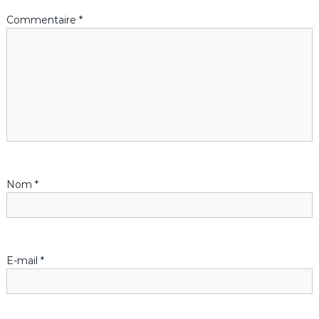
a
Commentaire
*
t
i
o
n
d
Nom
*
e
l
’
E-mail
*
a