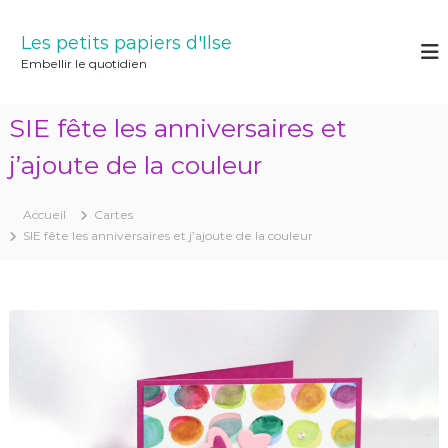
A
l
Les petits papiers d'Ilse
l
Embellir le quotidien
e
r
a
SIE fête les anniversaires et
u
c
j’ajoute de la couleur
o
n
Accueil
Cartes
t
SIE fête les anniversaires et j’ajoute de la couleur
e
n
u