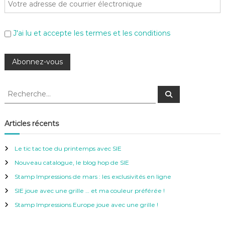
J'ai lu et accepte les termes et les conditions
R
R
e
e
c
c
h
e
h
Articles récents
r
e
c
h
r
e
Le tic tac toe du printemps avec SIE
r
c
Nouveau catalogue, le blog hop de SIE
h
e
Stamp Impressions de mars : les exclusivités en ligne
r
SIE joue avec une grille … et ma couleur préférée !
:
Stamp Impressions Europe joue avec une grille !