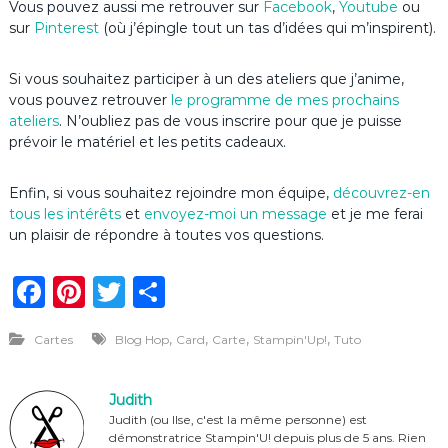
Vous pouvez aussi me retrouver sur
Facebook
,
Youtube
ou
sur
Pinterest
(où j’épingle tout un tas d’idées qui m’inspirent).
Si vous souhaitez participer à un des ateliers que j’anime,
vous pouvez retrouver
le programme de mes prochains
ateliers
. N’oubliez pas de vous inscrire pour que je puisse
prévoir le matériel et les petits cadeaux.
Enfin, si vous souhaitez rejoindre mon équipe,
découvrez-en
tous les intérêts
et
envoyez-moi un message
et je me ferai
un plaisir de répondre à toutes vos questions.
F
Pi
T
P
a
n
w
ar
,
,
,
,
Cartes
Blog Hop
Card
Carte
Stampin'Up!
Tuto
c
te
it
ta
e
re
te
g
Judith
b
st
r
er
Judith (ou Ilse, c'est la même personne) est
démonstratrice Stampin'U! depuis plus de 5 ans. Rien