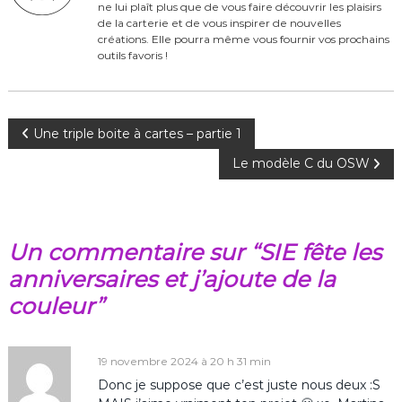
o
ne lui plaît plus que de vous faire découvrir les plaisirs
o
de la carterie et de vous inspirer de nouvelles
créations. Elle pourra même vous fournir vos prochains
k
outils favoris !
N
Une triple boite à cartes – partie 1
Le modèle C du OSW
a
v
Un commentaire sur “SIE fête les
i
anniversaires et j’ajoute de la
g
couleur”
a
19 novembre 2024 à 20 h 31 min
t
Donc je suppose que c’est juste nous deux :S