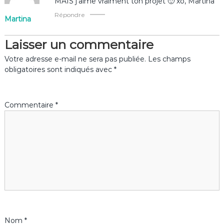
MAIS j’aime vraiment ton projet 🙂 xo, Martina
i
Répondre
Martina
o
Laisser un commentaire
n
Votre adresse e-mail ne sera pas publiée.
Les champs
obligatoires sont indiqués avec
*
d
e
Commentaire
*
l
’
a
r
t
Nom
*