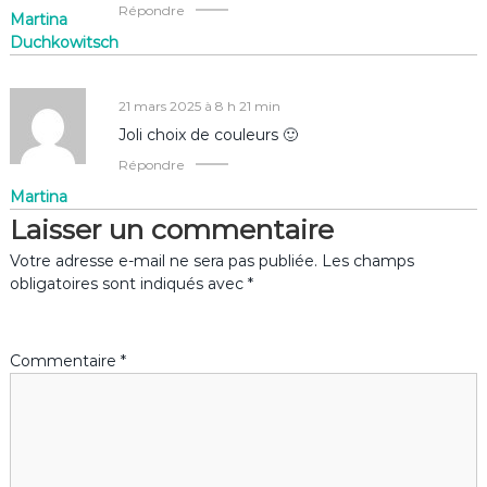
Répondre
Martina
l
Duchkowitsch
’
21 mars 2025 à 8 h 21 min
a
Joli choix de couleurs 🙂
Répondre
r
Martina
Laisser un commentaire
t
Votre adresse e-mail ne sera pas publiée.
Les champs
i
obligatoires sont indiqués avec
*
c
Commentaire
*
l
e