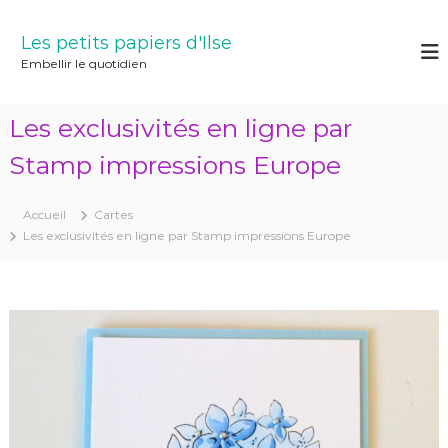
A
l
Les petits papiers d'Ilse
l
Embellir le quotidien
e
r
a
Les exclusivités en ligne par
u
c
Stamp impressions Europe
o
n
Accueil
Cartes
t
Les exclusivités en ligne par Stamp impressions Europe
e
n
u