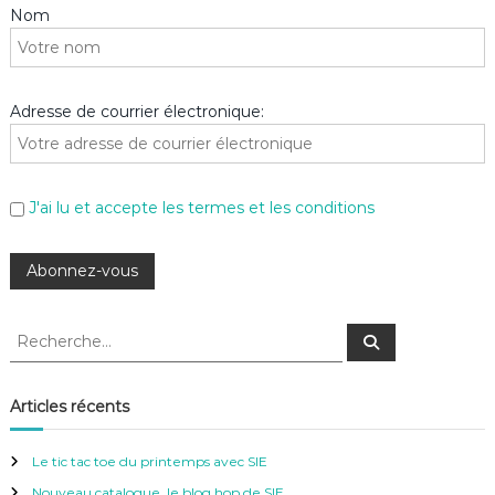
Nom
Adresse de courrier électronique:
J'ai lu et accepte les termes et les conditions
R
R
e
e
c
c
h
e
h
Articles récents
r
e
c
h
r
e
Le tic tac toe du printemps avec SIE
r
c
Nouveau catalogue, le blog hop de SIE
h