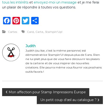
tous les intérêts
et
envoyez-moi un message
et je me ferai
un plaisir de répondre à toutes vos questions.
F
Pi
T
P
a
n
w
ar
,
,
Cartes
Card
Carte
Stampin'Up!
c
te
it
ta
e
re
te
g
Judith
b
st
r
er
Judith (ou Ilse, c'est la même personne) est
démonstratrice Stampin'U! depuis plus de 5 ans. Rien
o
ne lui plaît plus que de vous faire découvrir les plaisirs
o
de la carterie et de vous inspirer de nouvelles
créations. Elle pourra même vous fournir vos prochains
k
outils favoris !
N
Mon affection pour Stamp Impressions Europe
Un petit coup d’œil au catalogue ?
a