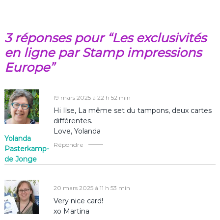
v
3 réponses pour “Les exclusivités
i
en ligne par Stamp impressions
g
Europe”
a
19 mars 2025 à 22 h 52 min
t
Hi Ilse, La même set du tampons, deux cartes
différentes.
i
Love, Yolanda
Yolanda
Répondre
o
Pasterkamp-
de Jonge
n
20 mars 2025 à 11 h 53 min
d
Very nice card!
xo Martina
e