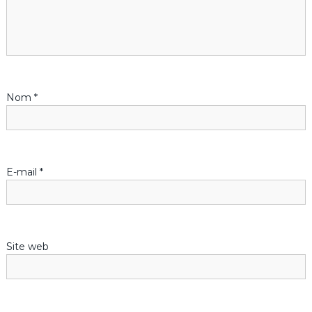
o
n
d
Nom
*
e
l
’
E-mail
*
a
r
Site web
t
i