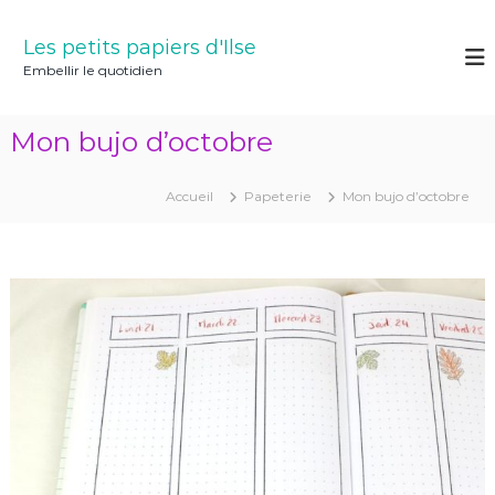
A
l
Les petits papiers d'Ilse
l
Embellir le quotidien
e
r
a
Mon bujo d’octobre
u
c
o
Accueil
Papeterie
Mon bujo d’octobre
n
t
e
n
u