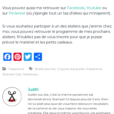
Vous pouvez aussi me retrouver sur
Facebook
,
Youtube
ou
sur
Pinterest
(où j’épingle tout un tas d’idées qui m’inspirent).
Si vous souhaitez participer à un des ateliers que j’anime chez
moi, vous pouvez retrouver le programme de mes prochains
ateliers. N’oubliez pas de vous inscrire pour que je puisse
prévoir le matériel et les petits cadeaux.
F
Pi
T
P
a
n
w
ar
,
,
,
Papeterie
Bullet journal
Crayons aquarelle
Papeterie
c
te
it
ta
,
Stampin'Up!
Stationary
e
re
te
g
b
st
r
er
Judith
o
Judith (ou Ilse, c'est la même personne) est
démonstratrice Stampin'U! depuis plus de 5 ans. Rien
o
ne lui plaît plus que de vous faire découvrir les plaisirs
de la carterie et de vous inspirer de nouvelles
k
créations. Elle pourra même vous fournir vos prochains