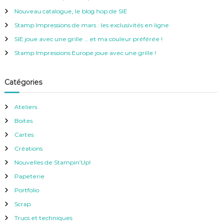
r
c
Nouveau catalogue, le blog hop de SIE
h
e
Stamp Impressions de mars : les exclusivités en ligne
r
SIE joue avec une grille … et ma couleur préférée !
:
Stamp Impressions Europe joue avec une grille !
Catégories
Ateliers
Boites
Cartes
Créations
Nouvelles de Stampin'Up!
Papeterie
Portfolio
Scrap
Trucs et techniques