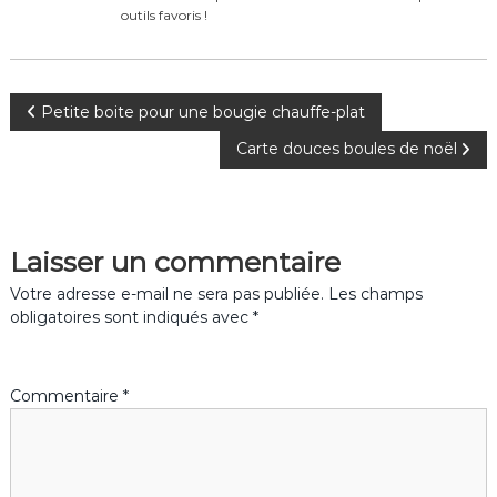
outils favoris !
N
Petite boite pour une bougie chauffe-plat
Carte douces boules de noël
a
v
Laisser un commentaire
i
Votre adresse e-mail ne sera pas publiée.
Les champs
g
obligatoires sont indiqués avec
*
a
Commentaire
*
t
i