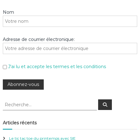
Nom
Adresse de courrier électronique:
J'ai lu et accepte les termes et les conditions
R
R
e
e
c
c
h
e
h
Articles récents
r
e
c
h
r
e
Le tic tac toe du printemps avec SIE