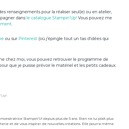
es renseignements pour la réaliser seul(e) ou en atelier,
ompagner dans
le catalogue Stampin’Up
!
Vous pouvez me
ement
.
be
ou sur
Pinterest
(où j’épingle tout un tas d’idées qui
anime chez moi, vous pouvez retrouver le programme de
pour que je puisse prévoir le matériel et les petits cadeaux.
'Up!
monstratrice Stampin'U! depuis plus de 5 ans. Rien ne lui plaît plus
carterie et de vous inspirer de nouvelles créations. Elle pourra même