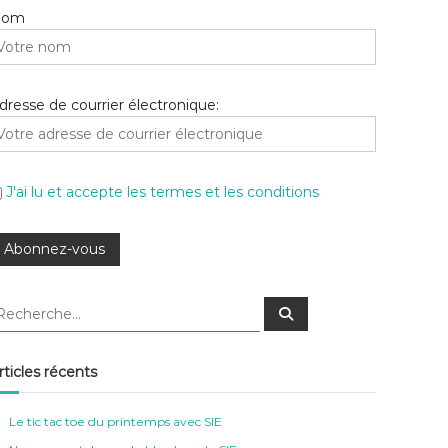
Nom
dresse de courrier électronique:
J'ai lu et accepte les termes et les conditions
R
e
c
h
e
rticles récents
r
c
h
e
Le tic tac toe du printemps avec SIE
r