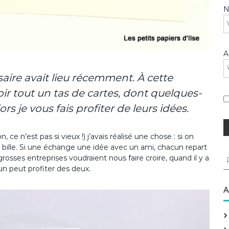
A
rsaire avait lieu récemment. À cette
evoir tout un tas de cartes, dont quelques-
s je vous fais profiter de leurs idées.
ce n’est pas si vieux !) j’avais réalisé une chose : si on
 bille. Si une échange une idée avec un ami, chacun repart
R
sses entreprises voudraient nous faire croire, quand il y a
e
un peut profiter des deux.
c
h
A
e
r
c