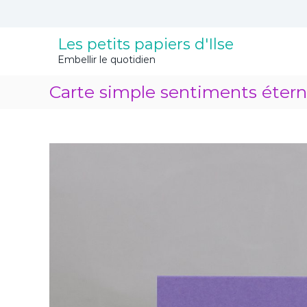
A
l
l
Les petits papiers d'Ilse
e
Embellir le quotidien
r
a
Carte simple sentiments étern
u
c
o
n
t
e
n
u