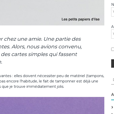
A
er chez une amie. Une partie des
tes. Alors, nous avions convenu,
 des cartes simples qui fassent
.
ivantes : elles doivent nécessiter peu de matériel (tampons,
R
pas encore l’habitude, le fait de tamponner est déjà une
e
 que je trouve immédiatement jolis.
c
h
A
e
r
c