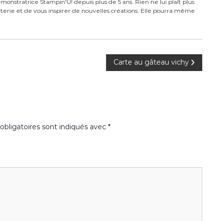
monstratrice Stampin'U! depuis plus de 5 ans. Rien ne lui plaît plus
carterie et de vous inspirer de nouvelles créations. Elle pourra même
Carte au gâteau vichy
bligatoires sont indiqués avec
*