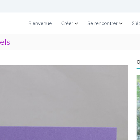
Bienvenue
Créer
Se rencontrer
S’é
els
Q