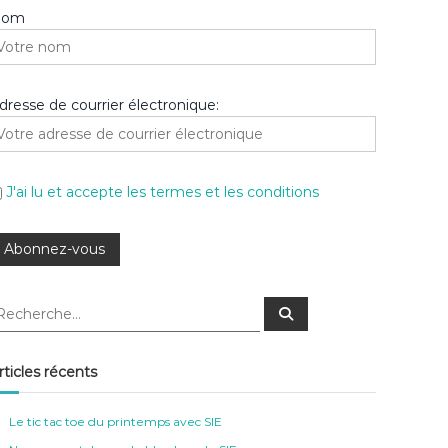
Nom
dresse de courrier électronique:
J'ai lu et accepte les termes et les conditions
R
e
c
h
e
rticles récents
r
c
h
e
Le tic tac toe du printemps avec SIE
r