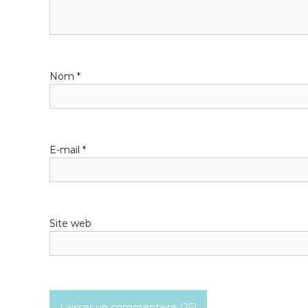
o
n
Nom
*
d
e
l
E-mail
*
’
a
Site web
r
t