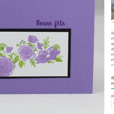
I
m
s
d
m
m
m
R
n
P