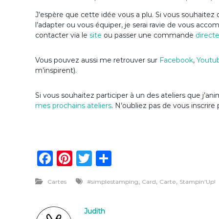
J’espère que cette idée vous a plu. Si vous souhaitez d
l’adapter ou vous équiper, je serai ravie de vous acc
contacter via le
site
ou passer une commande
direct
Vous pouvez aussi me retrouver sur
Facebook
,
Youtu
m’inspirent).
Si vous souhaitez participer à un des ateliers que j’
mes prochains ateliers
. N’oubliez pas de vous inscrire 
F
Pi
T
P
a
n
w
ar
,
,
,
Cartes
#simplestamping
Card
Carte
Stampin'Up!
c
te
it
ta
e
re
te
g
Judith