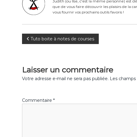
b
st
r
er
Judith (ou Ilse, c'est la même personne) est dé
que de vous faire découvrir les plaisirs de la 
o
vous fournir vos prochains outils favoris !
o
k
N
Tuto boite à notes de courses
a
v
Laisser un commentaire
i
Votre adresse e-mail ne sera pas publiée.
Les champs o
g
Commentaire
*
a
t
i