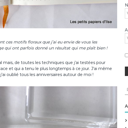
A
ces motifs floraux que j’ai eu envie de vous les
e qui ont parfois donné un résultat qui me plaît bien !
 mais, de toutes les techniques que j’ai testées pour
fficace et qui a tenu le plus longtemps à ce jour. J’ai même
ai oublié tous les anniversaires autour de moi !
R
e
c
h
A
e
r
c