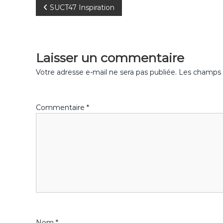
N
SUCT47 Inspiration
a
v
Laisser un commentaire
i
Votre adresse e-mail ne sera pas publiée.
Les champs o
g
Commentaire
*
a
t
i
o
n
Nom
*