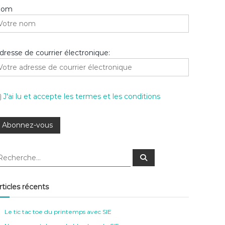
Nom
dresse de courrier électronique:
J'ai lu et accepte les termes et les conditions
R
e
c
h
e
rticles récents
r
c
h
e
Le tic tac toe du printemps avec SIE
r