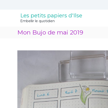
A
l
l
Les petits papiers d'Ilse
e
Embellir le quotidien
r
a
Mon Bujo de mai 2019
u
c
o
n
t
e
n
u