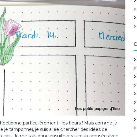
h
e
r
:
C
affectionne particulièrement : les fleurs ! Mais comme je
que je tamponne), je suis allée chercher des idées de
c-en-ciel ! Je me suis donc ensuite beaucoup amusée avec