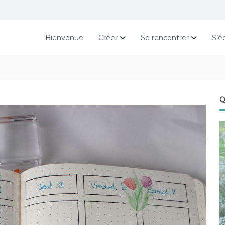
Bienvenue
Créer
Se rencontrer
S’é
Q