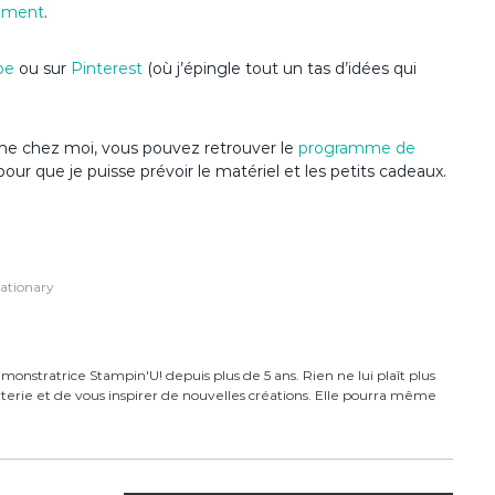
ement
.
be
ou sur
Pinterest
(où j’épingle tout un tas d’idées qui
nime chez moi, vous pouvez retrouver le
programme de
pour que je puisse prévoir le matériel et les petits cadeaux.
tationary
monstratrice Stampin'U! depuis plus de 5 ans. Rien ne lui plaît plus
carterie et de vous inspirer de nouvelles créations. Elle pourra même