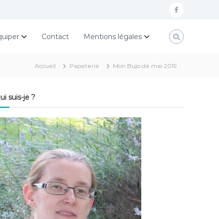
f
a
quiper
Contact
Mentions légales
c
e
Accueil
Papeterie
Mon Bujo de mai 2019
b
o
ui suis-je ?
o
k