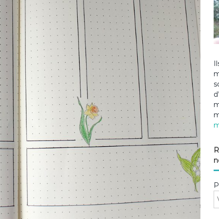
I
m
s
d
m
m
m
R
n
P