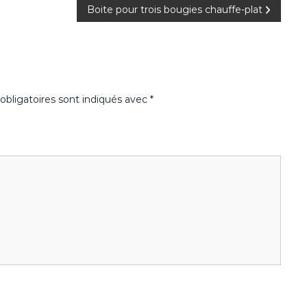
Boite pour trois bougies chauffe-plat
bligatoires sont indiqués avec
*