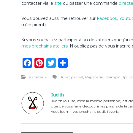
contacter via le
site
ou passer une commande
direct
Vous pouvez aussi me retrouver sur
Facebook
,
Youtu
m’inspirent).
Si vous souhaitez participer à un des ateliers que j’a
mes prochains ateliers
. N’oubliez pas de vous inscrire 
F
Pi
T
P
a
n
w
ar
,
,
,
Papeterie
Bullet journal
Papeterie
Stampin'Up!
S
c
te
it
ta
e
re
te
g
Judith
b
st
r
er
Judith (ou Ilse, c'est la même personne) est dé
que de vous faire découvrir les plaisirs de la 
o
vous fournir vos prochains outils favoris !
o
k