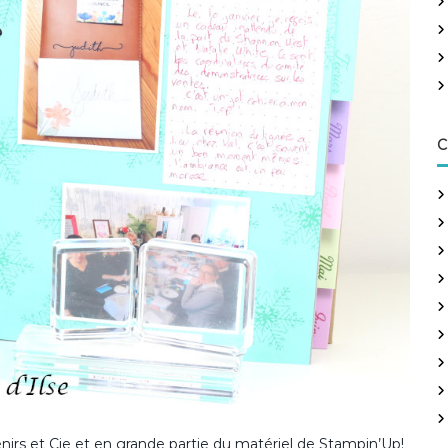
h
e
r
:
C
enirs et Cie et en grande partie du matériel de Stampin’Up!