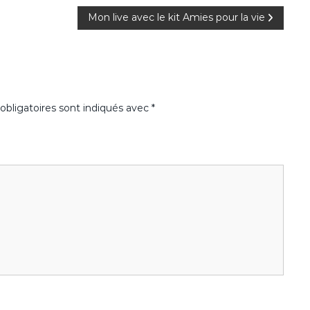
Mon live avec le kit Amies pour la vie
bligatoires sont indiqués avec
*