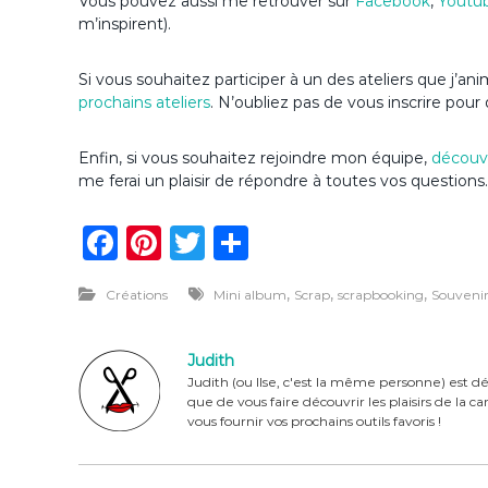
Vous pouvez aussi me retrouver sur
Facebook
,
Youtu
m’inspirent).
Si vous souhaitez participer à un des ateliers que j’a
prochains ateliers
. N’oubliez pas de vous inscrire pour 
Enfin, si vous souhaitez rejoindre mon équipe,
découvr
me ferai un plaisir de répondre à toutes vos questions.
F
Pi
T
P
a
n
w
ar
,
,
,
Créations
Mini album
Scrap
scrapbooking
Souvenir
c
te
it
ta
e
re
te
g
Judith
b
st
r
er
Judith (ou Ilse, c'est la même personne) est dé
que de vous faire découvrir les plaisirs de la 
o
vous fournir vos prochains outils favoris !
o
k