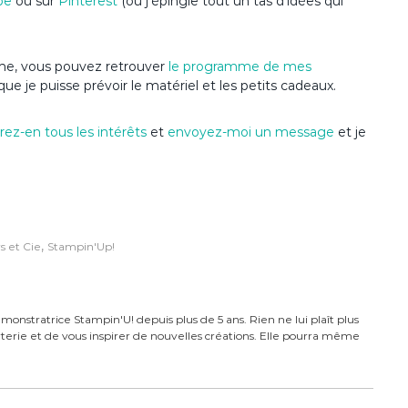
be
ou sur
Pinterest
(où j’épingle tout un tas d’idées qui
nime, vous pouvez retrouver
le programme de mes
que je puisse prévoir le matériel et les petits cadeaux.
ez-en tous les intérêts
et
envoyez-moi un message
et je
,
s et Cie
Stampin'Up!
monstratrice Stampin'U! depuis plus de 5 ans. Rien ne lui plaît plus
carterie et de vous inspirer de nouvelles créations. Elle pourra même