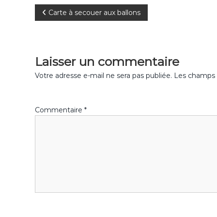
N
Carte à secouer aux ballons
a
v
Laisser un commentaire
i
Votre adresse e-mail ne sera pas publiée.
Les champs o
g
Commentaire
*
a
t
i
o
n