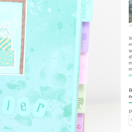
I
m
s
d
m
m
m
R
n
P