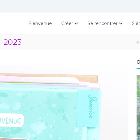
Bienvenue
Créer
Se rencontrer
S’é
r 2023
A
Q