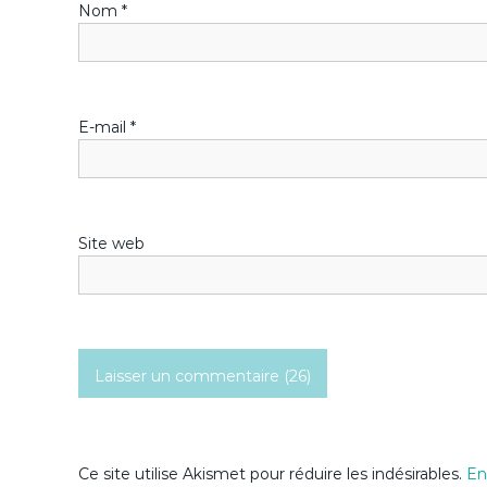
Nom
*
d
e
l
E-mail
*
’
a
Site web
r
t
i
c
l
Ce site utilise Akismet pour réduire les indésirables.
En