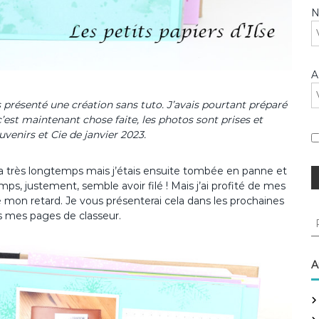
A
s présenté une création sans tuto. J’avais pourtant préparé
est maintenant chose faite, les photos sont prises et
enirs et Cie de janvier 2023.
y a très longtemps mais j’étais ensuite tombée en panne et
s, justement, semble avoir filé ! Mais j’ai profité de mes
e mon retard. Je vous présenterai cela dans les prochaines
s mes pages de classeur.
R
e
c
h
A
e
r
c