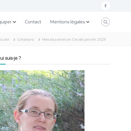
f
a
quiper
Contact
Mentions légales
c
e
ccueil
Créations
Mes souvenirs et Cie de janvier 2023
b
o
ui suis-je ?
o
k