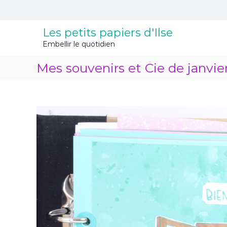
A
l
l
Les petits papiers d'Ilse
e
Embellir le quotidien
r
a
Mes souvenirs et Cie de janvie
u
c
o
n
t
e
n
u