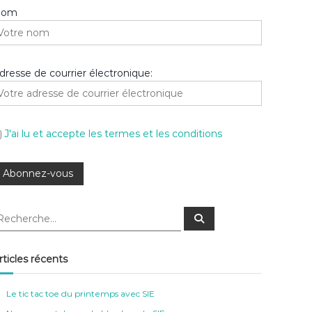
Nom
dresse de courrier électronique:
J'ai lu et accepte les termes et les conditions
R
e
c
h
e
rticles récents
r
c
h
e
Le tic tac toe du printemps avec SIE
r