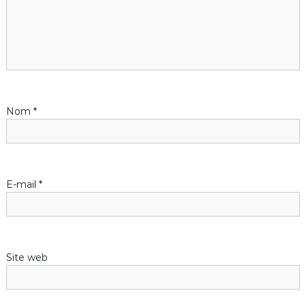
o
n
d
Nom
*
e
l
’
E-mail
*
a
r
Site web
t
i