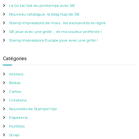
r
e
Le tic tac toe du printemps avec SIE
r
c
Nouveau catalogue, le blog hop de SIE
h
e
Stamp Impressions de mars : les exclusivités en ligne
r
SIE joue avec une grille … et ma couleur préférée !
:
Stamp Impressions Europe joue avec une grille !
Catégories
Ateliers
Boites
Cartes
Créations
Nouvelles de Stampin'Up!
Papeterie
Portfolio
Scrap