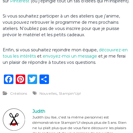
sur
Pinterest
(où j’épingle tout un tas d’idées qui m’inspirent).
Si vous souhaitez participer à un des ateliers que j’anime,
vous pouvez retrouver le programme de mes prochains
ateliers. N’oubliez pas de vous inscrire pour que je puisse
prévoir le matériel et les petits cadeaux.
Enfin, si vous souhaitez rejoindre mon équipe,
découvrez-en
tous les intérêts
et
envoyez-moi un message
et je me ferai
un plaisir de répondre à toutes vos questions.
F
Pi
T
P
a
n
w
ar
,
Créations
Nouvelles
Stampin'Up!
c
te
it
ta
e
re
te
g
Judith
b
st
r
er
Judith (ou Ilse, c'est la même personne) est
démonstratrice Stampin'U! depuis plus de 5 ans. Rien
o
ne lui plaît plus que de vous faire découvrir les plaisirs