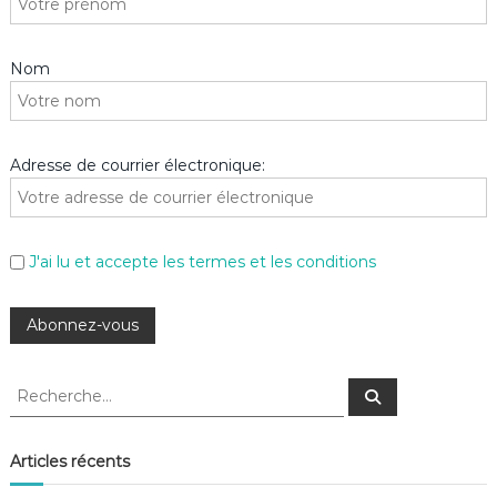
Nom
Adresse de courrier électronique:
J'ai lu et accepte les termes et les conditions
R
R
e
e
c
c
h
e
h
Articles récents
r
e
c
h