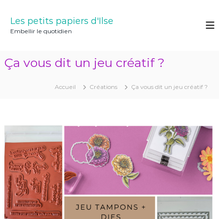
A
l
Les petits papiers d'Ilse
l
Embellir le quotidien
e
r
a
Ça vous dit un jeu créatif ?
u
c
o
Accueil
Créations
Ça vous dit un jeu créatif ?
n
t
e
n
u