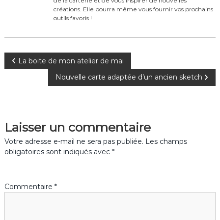
o
de la carterie et de vous inspirer de nouvelles
créations. Elle pourra même vous fournir vos prochains
k
outils favoris !
N
La boite de mon atelier de mai
Nouvelle carte adaptée d’un ancien sketch
a
v
Laisser un commentaire
i
Votre adresse e-mail ne sera pas publiée.
Les champs
g
obligatoires sont indiqués avec
*
a
Commentaire
*
t
i