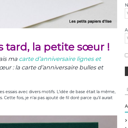
A
tard, la petite sœur !
tais ma
carte d’anniversaire lignes et
sœur : la carte d’anniversaire bulles et
R
ques essais avec divers motifs. L’idée de base était la même,
e
 Cette fois, je n’ai pas ajouté de fil doré parce qu’il aurait
c
h
A
e
r
c