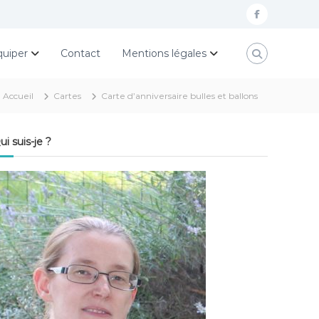
f
a
quiper
Contact
Mentions légales
c
e
Accueil
Cartes
Carte d’anniversaire bulles et ballons
b
o
ui suis-je ?
o
k