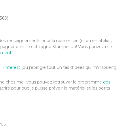
360)
es renseignements pour la réaliser seul(e) ou en atelier,
compagner dans le catalogue Stampin’Up! Vous pouvez me
ement
.
r
Pinterest
(où j’épingle tout un tas d’idées qui m’inspirent).
’anime chez moi, vous pouvez retrouver le programme
des
scrire pour que je puisse prévoir le matériel et les petits
'Up!