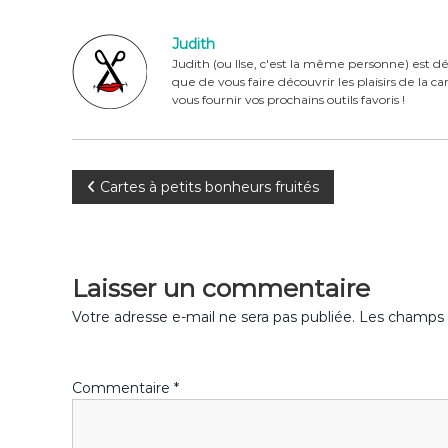
e
re
te
g
Judith
b
st
r
er
Judith (ou Ilse, c'est la même personne) est dé
que de vous faire découvrir les plaisirs de la 
o
vous fournir vos prochains outils favoris !
o
k
N
Cartes à petits bonheurs fruités
a
v
Laisser un commentaire
i
Votre adresse e-mail ne sera pas publiée.
Les champs o
g
Commentaire
*
a