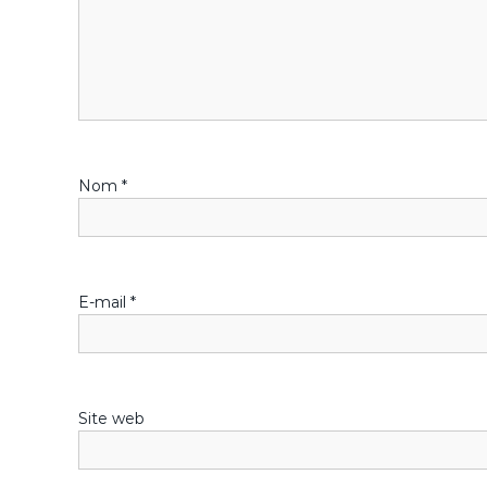
t
i
o
n
Nom
*
d
e
l
E-mail
*
’
a
Site web
r