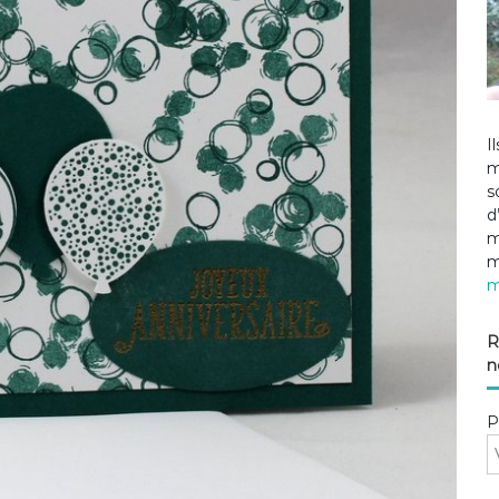
I
m
s
d
m
m
m
R
n
P