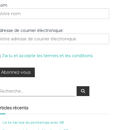
Nom
dresse de courrier électronique:
J'ai lu et accepte les termes et les conditions
R
e
c
h
e
rticles récents
r
c
h
e
Le tic tac toe du printemps avec SIE
r