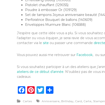
Pistolet chauffant (129055)
Poudre à embosser Or (109129)
Set de tampons Joyeux anniversaire beauté (144
Perforatrice Bouquet de ballons (140609)
Enveloppes Murmure Blanc (106588)
J’espère que cette idée vous a plu. Si vous souhaitez d
l’adapter ou vous équiper, je serai ravie de vous ac
contacter via le
site
ou passer une commande
direct
Vous pouvez aussi me retrouver sur
Facebook
, ou su
Si vous souhaitez participer à un des ateliers que j
ateliers de ce début d’année
. N’oubliez pas de vous in
cadeaux.
F
Pi
T
P
a
n
w
ar
,
,
,
,
Cartes
Anniversaire
Birthday
Card
Carte
Stampin
c
te
it
ta