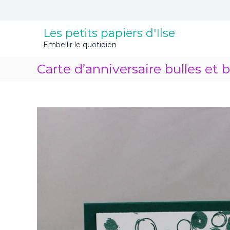
A
l
l
Les petits papiers d'Ilse
e
Embellir le quotidien
r
a
Carte d’anniversaire bulles et b
u
c
o
n
t
e
n
u