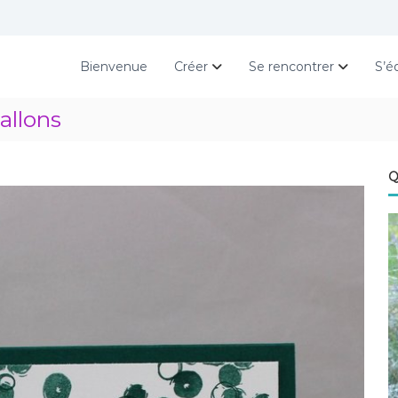
Bienvenue
Créer
Se rencontrer
S’é
allons
Q