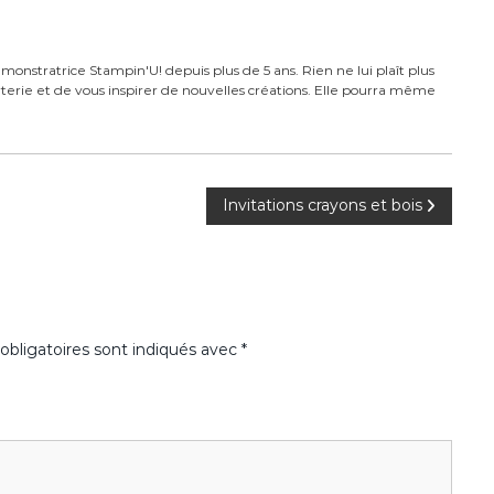
monstratrice Stampin'U! depuis plus de 5 ans. Rien ne lui plaît plus
carterie et de vous inspirer de nouvelles créations. Elle pourra même
Invitations crayons et bois
bligatoires sont indiqués avec
*