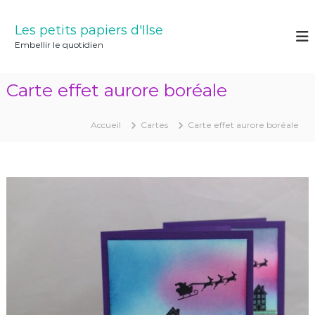
A
l
Les petits papiers d'Ilse
l
Embellir le quotidien
e
r
a
Carte effet aurore boréale
u
c
o
Accueil
Cartes
Carte effet aurore boréale
n
t
e
n
u