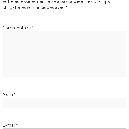
d
Votre adresse e-mail ne sera pas publiée.
Les champs
obligatoires sont indiqués avec
*
e
l
Commentaire
*
’
a
r
t
i
Nom
*
c
l
E-mail
*