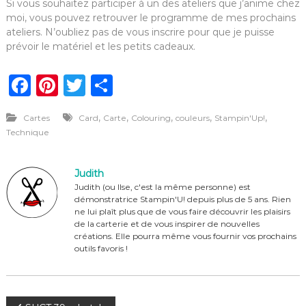
Si vous souhaitez participer à un des ateliers que j’anime chez
moi, vous pouvez retrouver le programme de mes prochains
ateliers. N’oubliez pas de vous inscrire pour que je puisse
prévoir le matériel et les petits cadeaux.
F
Pi
T
P
a
n
w
ar
,
,
,
,
,
Cartes
Card
Carte
Colouring
couleurs
Stampin'Up!
c
te
it
ta
Technique
e
re
te
g
b
st
r
er
Judith
o
Judith (ou Ilse, c'est la même personne) est
démonstratrice Stampin'U! depuis plus de 5 ans. Rien
o
ne lui plaît plus que de vous faire découvrir les plaisirs
de la carterie et de vous inspirer de nouvelles
k
créations. Elle pourra même vous fournir vos prochains
outils favoris !