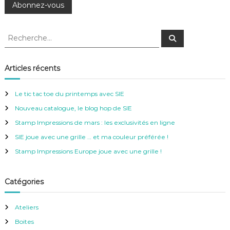
R
R
e
e
c
c
h
e
h
Articles récents
r
e
c
h
r
e
Le tic tac toe du printemps avec SIE
r
c
Nouveau catalogue, le blog hop de SIE
h
e
Stamp Impressions de mars : les exclusivités en ligne
r
SIE joue avec une grille … et ma couleur préférée !
:
Stamp Impressions Europe joue avec une grille !
Catégories
Ateliers
Boites