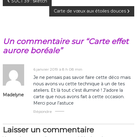
N
SUCT 39 : sketch
Carte de vœux aux étoiles douces
a
v
Un commentaire sur “Carte effet
i
aurore boréale”
g
a
6 janvier 2019 à 8 h 08 min
Je ne pensais pas savoir faire cette déco mais
t
nous avons vu cette technique à un de tes
ateliers. Et là tout c’est illuminé ! J’adore la
Madelyne
i
carte que nous avons fait à cette occasion.
Merci pour l’astuce
o
Répondre
n
Laisser un commentaire