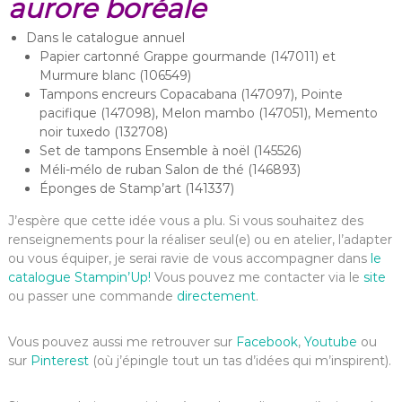
aurore boréale
Dans le catalogue annuel
Papier cartonné Grappe gourmande (147011) et
Murmure blanc (106549)
Tampons encreurs Copacabana (147097), Pointe
pacifique (147098), Melon mambo (147051), Memento
noir tuxedo (132708)
Set de tampons Ensemble à noël (145526)
Méli-mélo de ruban Salon de thé (146893)
Éponges de Stamp’art (141337)
J’espère que cette idée vous a plu. Si vous souhaitez des
renseignements pour la réaliser seul(e) ou en atelier, l’adapter
ou vous équiper, je serai ravie de vous accompagner dans
le
catalogue Stampin’Up!
Vous pouvez me contacter via le
site
ou passer une commande
directement
.
Vous pouvez aussi me retrouver sur
Facebook
,
Youtube
ou
sur
Pinterest
(où j’épingle tout un tas d’idées qui m’inspirent).