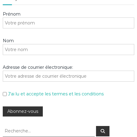
Prénom
Nom
Adresse de courrier électronique:
J'ai lu et accepte les termes et les conditions
R
R
e
e