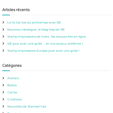
c
c
h
e
h
Articles récents
r
e
c
h
r
e
Le tic tac toe du printemps avec SIE
r
c
Nouveau catalogue, le blog hop de SIE
h
e
Stamp Impressions de mars : les exclusivités en ligne
r
SIE joue avec une grille … et ma couleur préférée !
:
Stamp Impressions Europe joue avec une grille !
Catégories
Ateliers
Boites
Cartes
Créations
Nouvelles de Stampin'Up!