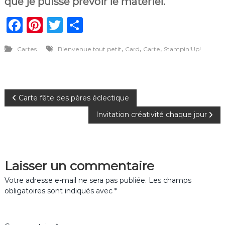
que je puisse prévoir le matériel.
F
Pi
T
P
a
n
w
ar
,
,
,
Cartes
Bienvenue tout petit
Card
Carte
Stampin'Up!
c
te
it
ta
e
re
te
g
b
st
r
er
N
Carte fête des pères éclectique
o
Invitation créativité chaque jour
o
a
k
v
Laisser un commentaire
i
Votre adresse e-mail ne sera pas publiée.
Les champs
g
obligatoires sont indiqués avec
*
a