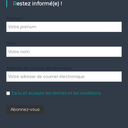
e
h
Restez informé(e) !
r
e
r
Prénom
:
Nom
Adresse de courrier électronique:
J'ai lu et accepte les termes et les conditions