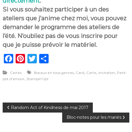
directement
.
Si vous souhaitez participer à un des
ateliers que j’anime chez moi, vous pouvez
demander le programme des ateliers de
l’été. N’oubliez pas de vous inscrire pour
que je puisse prévoir le matériel.
F
Pi
T
P
a
n
w
ar
,
,
,
,
Cartes
Bocaux en tous genres
Card
Carte
Invitation
Petit
c
te
it
ta
,
pot d'amour
Stampin'Up!
e
re
te
g
b
st
r
er
o
N
Random Act of Kindness de mai 2017
o
Bloc-notes pour les mariés
a
k