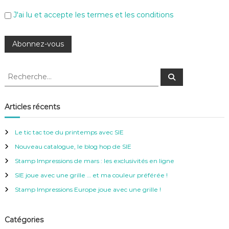
J'ai lu et accepte les termes et les conditions
R
R
e
e
c
c
h
e
h
Articles récents
r
e
c
h
r
e
Le tic tac toe du printemps avec SIE
r
c
Nouveau catalogue, le blog hop de SIE
h
e
Stamp Impressions de mars : les exclusivités en ligne
r
SIE joue avec une grille … et ma couleur préférée !
:
Stamp Impressions Europe joue avec une grille !
Catégories