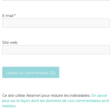
l
’
E-mail
*
a
r
Site web
t
i
c
l
e
Ce site utilise Akismet pour réduire les indésirables.
En savoir
plus sur la façon dont les données de vos commentaires sont
traitées
.