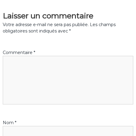
v
Laisser un commentaire
i
Votre adresse e-mail ne sera pas publiée.
Les champs
g
obligatoires sont indiqués avec
*
a
Commentaire
*
t
i
o
n
d
Nom
*
e